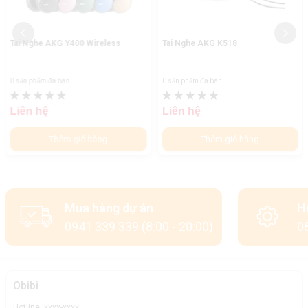
Tai Nghe AKG Y400 Wireless
Tai Nghe AKG K518
0 sản phẩm đã bán
0 sản phẩm đã bán
Liên hệ
Liên hệ
Thêm giỏ hàng
Thêm giỏ hàng
Mua hàng dự án
H
0941 339 339 (8:00 - 20:00)
08
Obibi
Hotline: xxxx-xxxx