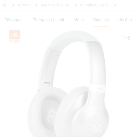
Tai Nghe
Tai Nghe Chụp Tai
Tai Nghe Chụp Tai JBL
Tổng quan
Thông số kỹ thuật
Mô tả
Đánh giá
Hỏi đáp
1/6