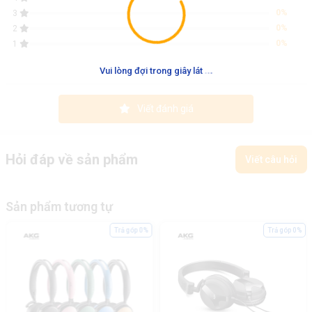
0%
3
0%
2
0%
1
.
.
.
Vui lòng đợi trong giây lát
Viết đánh giá
Hỏi đáp về sản phẩm
Viết câu hỏi
Sản phẩm tương tự
Trả góp 0%
Trả góp 0%