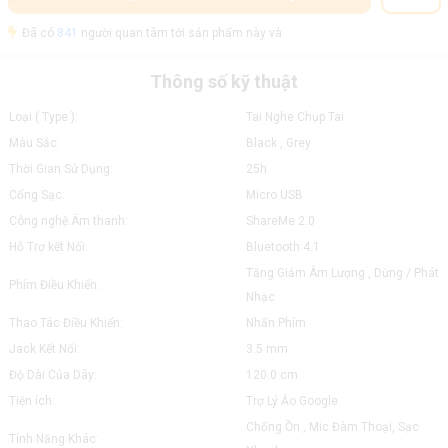
Đã có
841
người quan tâm tới sản phẩm này và
Thông số kỹ thuật
Loại ( Type ):
Tai Nghe Chụp Tai
Màu Sắc:
Black , Grey
Thời Gian Sử Dụng:
25h
Cổng Sạc:
Micro USB
Công nghệ Âm thanh:
ShareMe 2.0
Hỗ Trợ kết Nối:
Bluetooth 4.1
Tăng Giảm Âm Lượng , Dừng / Phát
Phím Điều Khiển:
Nhạc
Thao Tác Điều Khiển:
Nhấn Phím
Jack Kết Nối:
3.5 mm
Độ Dài Của Dây:
120.0 cm
Tiện ích:
Trợ Lý Ảo Google
Chống Ồn , Mic Đàm Thoại, Sạc
Tính Năng Khác: