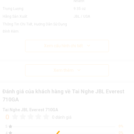
Nhanh
Trọng Lượng:
9.35 oz
Hãng Sản Xuất:
JBL / USA
Thông Tin Chi Tiết, Hướng Dẫn Sử Dụng
Đính Kèm:
Xem cấu hình chi tiết
Xem thêm
Đánh giá của khách hàng về Tai Nghe JBL Everest
710GA
Tai Nghe JBL Everest 710GA
0
0 đánh giá
0%
5
0%
4