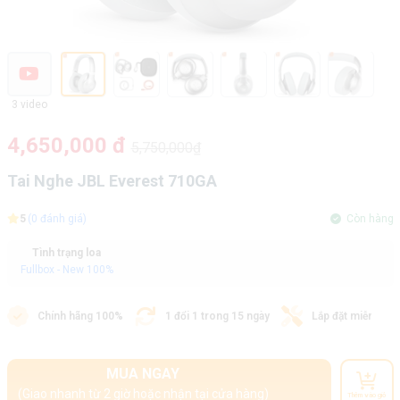
3 video
4,650,000 đ
5,750,000₫
Tai Nghe JBL Everest 710GA
5
(0 đánh giá)
Còn hàng
Tình trạng loa
Fullbox - New 100%
Chính hãng 100%
1 đổi 1 trong 15 ngày
Lắp đặt miễn phí
MUA NGAY
(Giao nhanh từ 2 giờ hoặc nhận tại cửa hàng)
Thêm vào giỏ