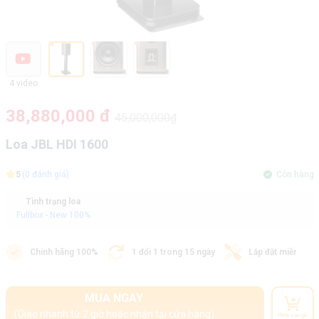
4 video
38,880,000 đ
45,000,000₫
Loa JBL HDI 1600
5
(0 đánh giá)
Còn hàng
Tình trạng loa
Fullbox - New 100%
Chính hãng 100%
1 đổi 1 trong 15 ngày
Lắp đặt miễn phí
MUA NGAY
(Giao nhanh từ 2 giờ hoặc nhận tại cửa hàng)
Thêm vào giỏ