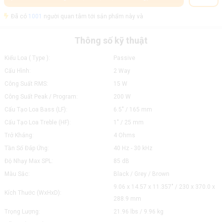
Đã có
1001
người quan tâm tới sản phẩm này và
Thông số kỹ thuật
Kiểu Loa ( Type ):
Passive
Cấu Hình:
2 Way
Công Suất RMS:
15 W
Công Suất Peak / Program:
200 W
Cấu Tạo Loa Bass (LF):
6.5" / 165 mm
Cấu Tạo Loa Treble (HF):
1" / 25 mm
Trở Kháng:
4 Ohms
Tần Số Đáp Ứng:
40 Hz - 30 kHz
Độ Nhạy Max SPL:
85 dB
Màu Sắc:
Black / Grey / Brown
9.06 x 14.57 x 11.357" / 230 x 370.0 x
Kích Thước (WxHxD):
288.9 mm
Trọng Lượng:
21.96 lbs / 9.96 kg