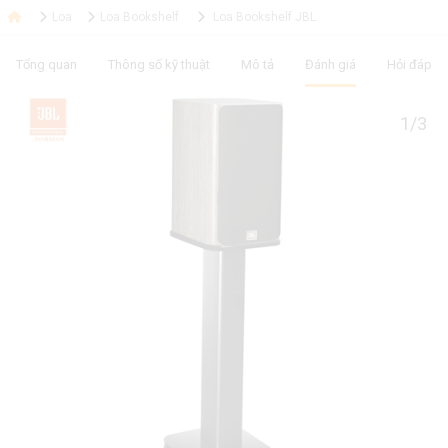
Loa
Loa Bookshelf
Loa Bookshelf JBL
Tổng quan
Thông số kỹ thuật
Mô tả
Đánh giá
Hỏi đáp
1/3