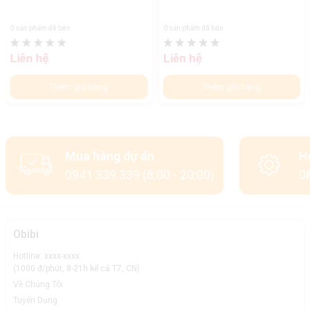
0 sản phẩm đã bán
0 sản phẩm đã bán
Liên hệ
Liên hệ
Thêm giỏ hàng
Thêm giỏ hàng
Mua hàng dự án
H
0941 339 339 (8:00 - 20:00)
08
Obibi
Hotline: xxxx-xxxx
(1000 đ/phút, 8-21h kể cả T7, CN)
Về Chúng Tôi
Tuyển Dụng