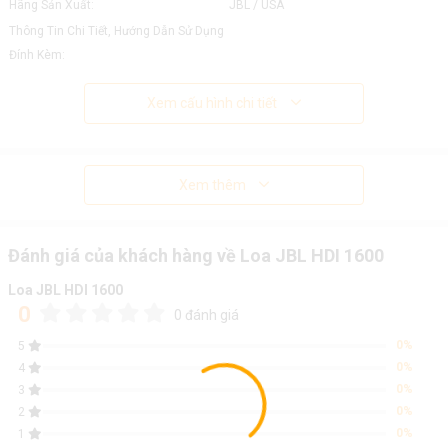
Hãng Sản Xuất:
JBL / USA
Thông Tin Chi Tiết, Hướng Dẫn Sử Dụng
Đính Kèm:
Xem cấu hình chi tiết
Xem thêm
Đánh giá của khách hàng về Loa JBL HDI 1600
Loa JBL HDI 1600
0
0 đánh giá
0%
5
0%
4
0%
3
0%
2
0%
1