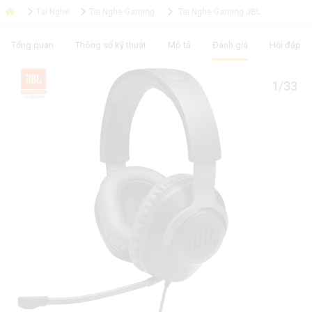
Tai Nghe
Tai Nghe Gaming
Tai Nghe Gaming JBL
Tổng quan
Thông số kỹ thuật
Mô tả
Đánh giá
Hỏi đáp
1/33