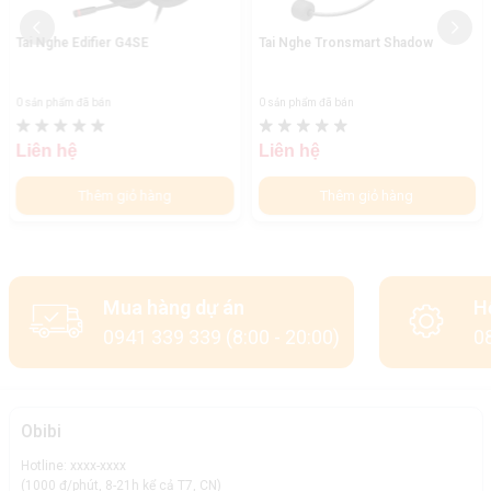
Tai Nghe Edifier G4SE
Tai Nghe Tronsmart Shadow
0 sản phẩm đã bán
0 sản phẩm đã bán
Liên hệ
Liên hệ
Thêm giỏ hàng
Thêm giỏ hàng
Mua hàng dự án
H
0941 339 339 (8:00 - 20:00)
08
Obibi
Hotline: xxxx-xxxx
(1000 đ/phút, 8-21h kể cả T7, CN)