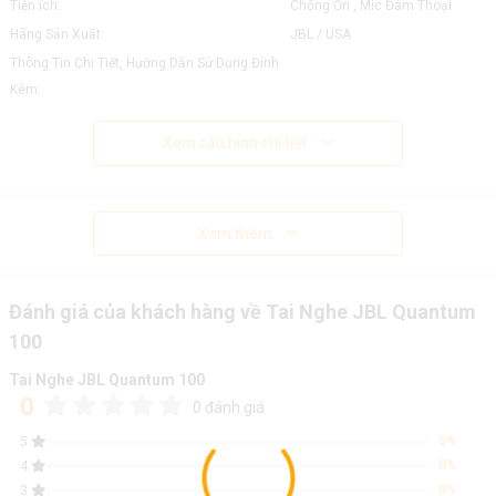
Tiện ích:
Chống Ồn , Mic Đàm Thoại
Hãng Sản Xuất:
JBL / USA
Thông Tin Chi Tiết, Hướng Dẫn Sử Dụng Đính
Kèm:
Xem cấu hình chi tiết
Xem thêm
Đánh giá của khách hàng về Tai Nghe JBL Quantum
100
Tai Nghe JBL Quantum 100
0
0 đánh giá
0%
5
0%
4
0%
3