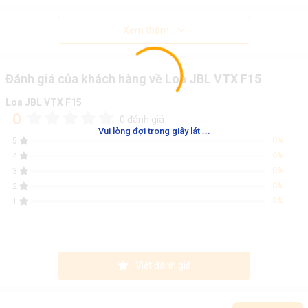
Xem thêm
Đánh giá của khách hàng về Loa JBL VTX F15
Loa JBL VTX F15
0
0 đánh giá
.
.
.
Vui lòng đợi trong giây lát
0%
5
0%
4
0%
3
0%
2
0%
1
Viết đánh giá