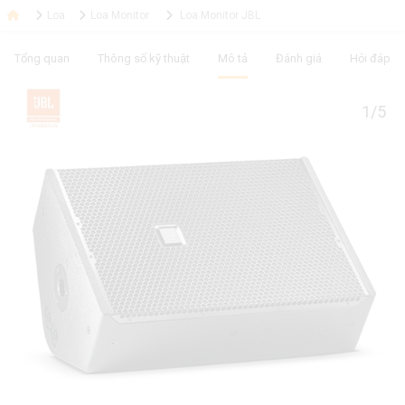
Loa
Loa Monitor
Loa Monitor JBL
Tổng quan
Thông số kỹ thuật
Mô tả
Đánh giá
Hỏi đáp
1/5