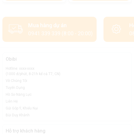
Mua hàng dự án
H
0941 339 339 (8:00 - 20:00)
08
Obibi
Hotline: xxxx-xxxx
(1000 đ/phút, 8-21h kể cả T7, CN)
Về Chúng Tôi
Tuyển Dụng
Hồ Sơ Năng Lực
Liên Hệ
Gửi Góp Ý, Khiếu Nại
Bùi Duy Khánh
Hỗ trợ khách hàng