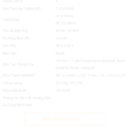
Voice Coil LF:
3"
Cấu Tạo Loa Treble (HF):
1 x D2430K
LF: 8 Ohms
Trở Kháng:
HF: 20 Ohms
Tần Số Đáp Ứng:
59 Hz - 20 kHz
Độ Nhạy Max SPL:
134 dB
Góc Phủ:
90 H x 50 V
Màu Sắc:
Black
18 mm , 11- ply Finnish birch plywood, black
Cấu Tạo Thùng Loa:
DuraFlex finish, intergral
Kích Thước (WxHxD):
457.2 x 640.1 x 327.7 mm / 18 x 25.2 x 12.9"
Trọng Lượng:
22.9 kg / 50.5 lbs
Hãng Sản Xuất:
JBL/USA
Thông Tin Chi Tiết, Hướng Dẫn
Sử Dụng Đính Kèm:
Xem cấu hình chi tiết