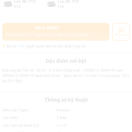
Loa JBL VTX
Loa JBL VTX
F12
F15
MUA NGAY
(Giao nhanh từ 2 giờ hoặc nhận tại cửa hàng)
Thêm vào giỏ
Đã có
1161
người quan tâm tới sản phẩm này và
Đặc điểm nổi bật
Đáp ứng dải Tần số : 43 Hz - 21.5 kHz Công suất : 1000W LF, 200W HF cont
4000W LF, 800W HF peak Kích thước : bass 40cm ( 15 inch ) Trọng lượng : 22.9
kg (50.5 lbs)
Thông số kỹ thuật
Kiểu Loa ( Type ):
Passive
Cấu Hình:
2 Way
Cấu Tạo Loa Bass (LF):
1 x 15"