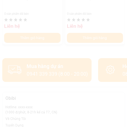
0 sản phẩm đã bán
0 sản phẩm đã bán
Liên hệ
Liên hệ
Thêm giỏ hàng
Thêm giỏ hàng
Mua hàng dự án
H
0941 339 339 (8:00 - 20:00)
08
Obibi
Hotline: xxxx-xxxx
(1000 đ/phút, 8-21h kể cả T7, CN)
Về Chúng Tôi
Tuyển Dụng