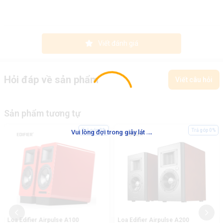
Viết đánh giá
Hỏi đáp về sản phẩm
Viết câu hỏi
Sản phẩm tương tự
.
.
.
Trả góp 0%
Trả góp 0%
Vui lòng đợi trong giây lát
Loa Edifier Airpulse A100
Loa Edifier Airpulse A200