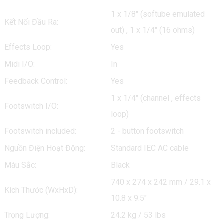
1 x 1/8" (softube emulated
Kết Nối Đầu Ra:
out) , 1 x 1/4" (16 ohms)
Effects Loop:
Yes
Midi I/O:
In
Feedback Control:
Yes
1 x 1/4" (channel , effects
Footswitch I/O:
loop)
Footswitch included:
2 - button footswitch
Nguồn Điện Hoạt Động:
Standard IEC AC cable
Màu Sắc:
Black
740 x 274 x 242 mm / 29.1 x
Kích Thước (WxHxD):
10.8 x 9.5"
Trọng Lượng:
24.2 kg / 53 lbs