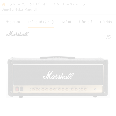
Nhạc Cụ
THIẾT BỊ DJ
Amplifier Guitar
Amplifier Guitar Marshall
Tổng quan
Thông số kỹ thuật
Mô tả
Đánh giá
Hỏi đáp
1/5