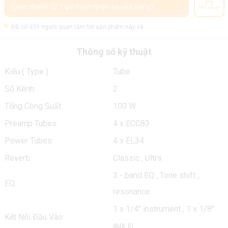
(Giao nhanh từ 2 giờ hoặc nhận tại cửa hàng)
Thêm vào giỏ
Đã có
439
người quan tâm tới sản phẩm này và
Thông số kỹ thuật
Kiểu ( Type ):
Tube
Số Kênh:
2
Tổng Công Suất:
100 W
Preamp Tubes:
4 x ECC83
Power Tubes:
4 x EL34
Reverb:
Classic , Ultra
3 - band EQ , Tone shift ,
EQ:
resonance
1 x 1/4" instrument , 1 x 1/8"
Kết Nối Đầu Vào:
aux in