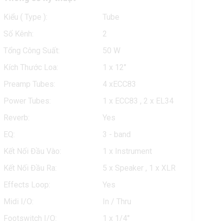
Kiểu ( Type ):
Tube
Số Kênh:
2
Tổng Công Suất:
50 W
Kích Thước Loa:
1 x 12"
Preamp Tubes:
4 xECC83
Power Tubes:
1 x ECC83 , 2 x EL34
Reverb:
Yes
EQ:
3 - band
Kết Nối Đầu Vào:
1 x Instrument
Kết Nối Đầu Ra:
5 x Speaker , 1 x XLR
Effects Loop:
Yes
Midi I/O:
In / Thru
Footswitch I/O:
1 x 1/4"