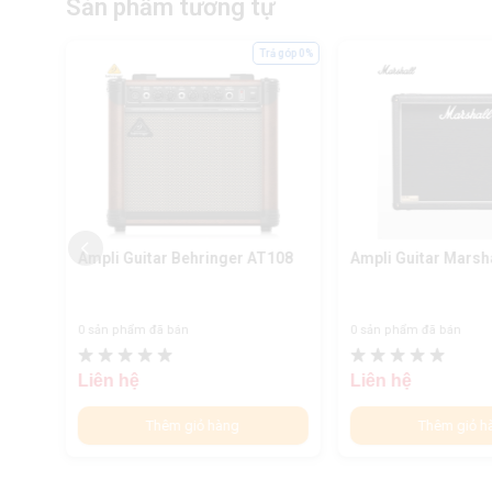
Sản phẩm tương tự
ả góp 0%
Trả góp 0%
X450
Ampli Guitar Behringer AT108
Ampli Guitar Marsh
0 sản phẩm đã bán
0 sản phẩm đã bán
Liên hệ
Liên hệ
Thêm giỏ hàng
Thêm giỏ h