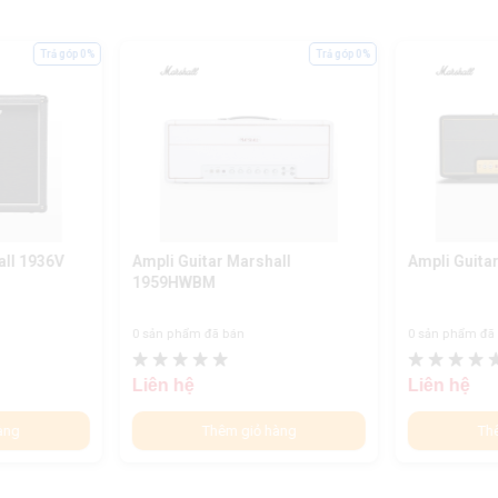
Trả góp 0%
Trả góp 0%
all 1936V
Ampli Guitar Marshall
Ampli Guita
1959HWBM
0 sản phẩm đã bán
0 sản phẩm đã
Liên hệ
Liên hệ
àng
Thêm giỏ hàng
Th