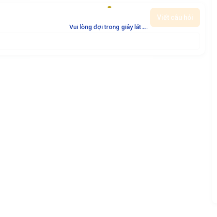
Viết câu hỏi
.
.
.
Vui lòng đợi trong giây lát