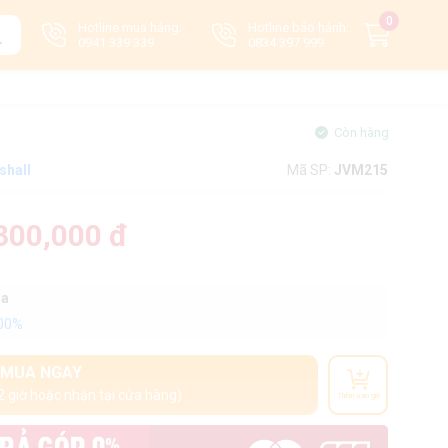
0
Hotline mua hàng:
Hotline bảo hành:
0941 339 339
0834 397 999
Còn hàng
shall
Mã SP:
JVM215
300,000 đ
oa
100%
MUA NGAY
2 giờ hoặc nhận tại cửa hàng)
Thêm vào giỏ