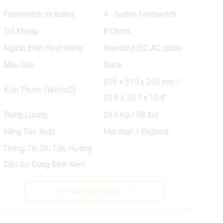
Footswitch included:
4 - button footswitch
Trở Kháng:
8 Ohms
Nguồn Điện Hoạt Động:
Standard IEC AC cable
Màu Sắc:
Black
605 x 510 x 265 mm /
Kích Thước (WxHxD):
23.8 x 20.1 x 10.4"
Trọng Lượng:
26.5 kg / 58 lbs
Hãng Sản Xuất:
Marshall / England
Thông Tin Chi Tiết, Hướng
Dẫn Sử Dụng Đính Kèm:
Xem cấu hình chi tiết