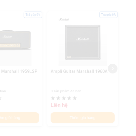
Trả góp 0%
Trả góp 0%
r Marshall 1959LSP
Ampli Guitar Marshall 1960A
Ampl
 bán
0 sản phẩm đã bán
0 sản
Liên hệ
Liên
êm giỏ hàng
Thêm giỏ hàng