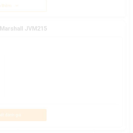
 thêm
r Marshall JVM215
iết đánh giá