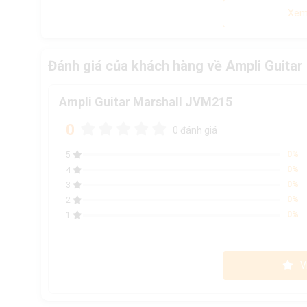
Xem
Đánh giá của khách hàng về Ampli Guita
Ampli Guitar Marshall JVM215
0
0 đánh giá
0%
5
0%
4
0%
3
0%
2
0%
1
V