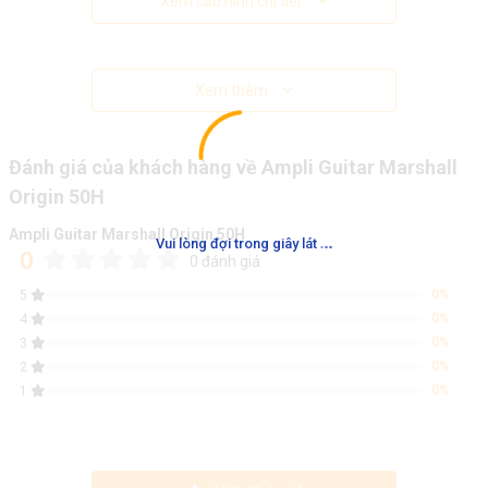
Xem cấu hình chi tiết
Xem thêm
Đánh giá của khách hàng về Ampli Guitar Marshall
Origin 50H
Ampli Guitar Marshall Origin 50H
.
.
.
Vui lòng đợi trong giây lát
0
0 đánh giá
0%
5
0%
4
0%
3
0%
2
0%
1