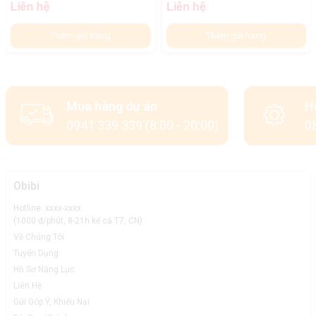
Liên hệ
Liên hệ
Thêm giỏ hàng
Thêm giỏ hàng
Mua hàng dự án
H
0941 339 339 (8:00 - 20:00)
08
Obibi
Hotline: xxxx-xxxx
(1000 đ/phút, 8-21h kể cả T7, CN)
Về Chúng Tôi
Tuyển Dụng
Hồ Sơ Năng Lực
Liên Hệ
Gửi Góp Ý, Khiếu Nại