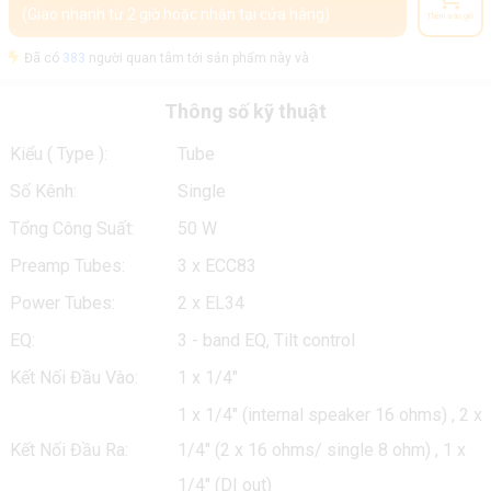
(Giao nhanh từ 2 giờ hoặc nhận tại cửa hàng)
Thêm vào giỏ
Đã có
383
người quan tâm tới sản phẩm này và
Thông số kỹ thuật
Kiểu ( Type ):
Tube
Số Kênh:
Single
Tổng Công Suất:
50 W
Preamp Tubes:
3 x ECC83
Power Tubes:
2 x EL34
EQ:
3 - band EQ, Tilt control
Kết Nối Đầu Vào:
1 x 1/4"
1 x 1/4" (internal speaker 16 ohms) , 2 x
Kết Nối Đầu Ra:
1/4" (2 x 16 ohms/ single 8 ohm) , 1 x
1/4" (DI out)