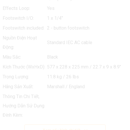
Effects Loop:
Yes
Footswitch I/O:
1 x 1/4"
Footswitch included:
2 - button footswitch
Nguồn Điện Hoạt
Standard IEC AC cable
Động:
Màu Sắc:
Black
Kích Thước (WxHxD):
577 x 228 x 225 mm / 22.7 x 9 x 8.9"
Trọng Lượng:
11.8 kg / 26 lbs
Hãng Sản Xuất:
Marshall / England
Thông Tin Chi Tiết,
Hướng Dẫn Sử Dụng
Đính Kèm: