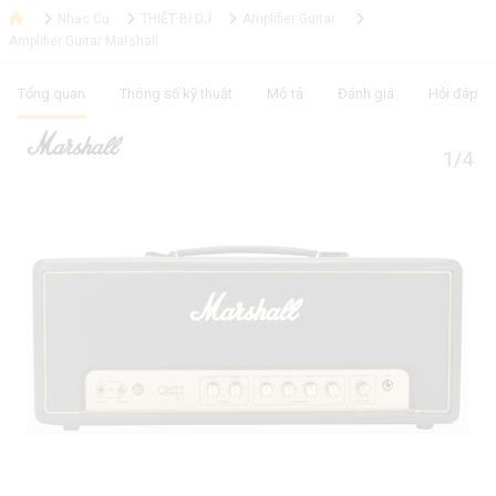
Nhạc Cụ
THIẾT BỊ DJ
Amplifier Guitar
Amplifier Guitar Marshall
Tổng quan
Thông số kỹ thuật
Mô tả
Đánh giá
Hỏi đáp
1/4