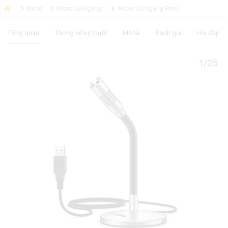
Micro
Micro Cổ Ngổng
Micro Cổ Ngổng Fifine
Tổng quan
Thông số kỹ thuật
Mô tả
Đánh giá
Hỏi đáp
1/25