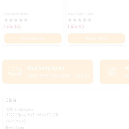
0 sản phẩm đã bán
0 sản phẩm đã bán
Liên hệ
Liên hệ
Thêm giỏ hàng
Thêm giỏ hàng
Mua hàng dự án
H
0941 339 339 (8:00 - 20:00)
08
Obibi
Hotline: xxxx-xxxx
(1000 đ/phút, 8-21h kể cả T7, CN)
Về Chúng Tôi
Tuyển Dụng