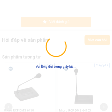
Viết đánh giá
Hỏi đáp về sản phẩm
Viết câu hỏi
Sản phẩm tương tự
.
.
.
Trả góp 0%
Trả góp 0%
Vui lòng đợi trong giây lát
Micro RCF DMS 6410
Micro RCF DMS 6410X