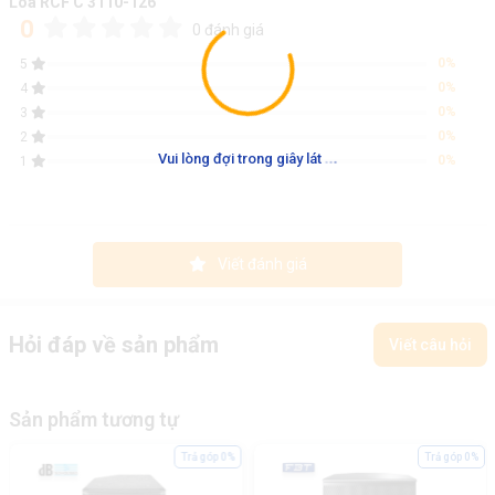
Loa RCF C 3110-126
0
0 đánh giá
0%
5
0%
4
0%
3
0%
2
.
.
.
Vui lòng đợi trong giây lát
0%
1
Viết đánh giá
Hỏi đáp về sản phẩm
Viết câu hỏi
Sản phẩm tương tự
Trả góp 0%
Trả góp 0%