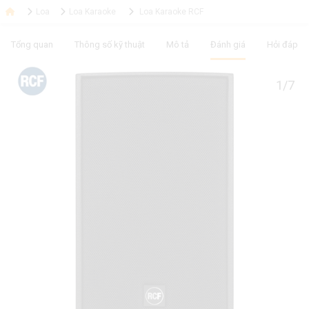
Loa
Loa Karaoke
Loa Karaoke RCF
Tổng quan
Thông số kỹ thuật
Mô tả
Đánh giá
Hỏi đáp
1/7