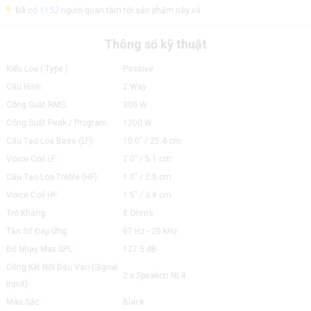
Đã có
1152
người quan tâm tới sản phẩm này và
Thông số kỹ thuật
Kiểu Loa ( Type ):
Passive
Cấu Hình:
2 Way
Công Suất RMS:
300 W
Công Suất Peak / Program:
1200 W
Cấu Tạo Loa Bass (LF):
10.0" / 25.4 cm
Voice Coil LF:
2.0" / 5.1 cm
Cấu Tạo Loa Treble (HF):
1.0" / 2.5 cm
Voice Coil HF:
1.5" / 3.8 cm
Trở Kháng:
8 Ohms
Tần Số Đáp Ứng:
67 Hz - 20 kHz
Độ Nhạy Max SPL:
127.5 dB
Cổng Kết Nối Đầu Vào (Signal
2 x Speakon NL4
Input):
Màu Sắc:
Black