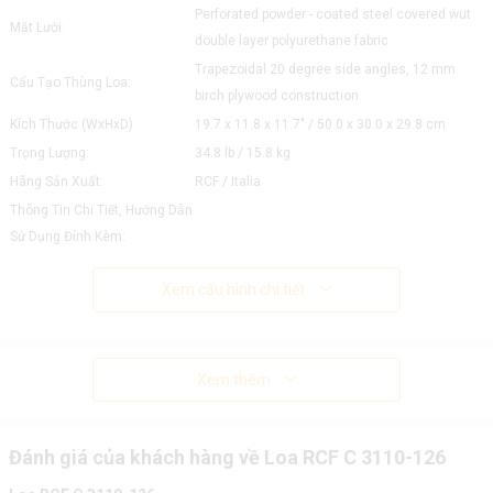
Perforated powder - coated steel covered wut
Mặt Lưới:
double layer polyurethane fabric
Trapezoidal 20 degree side angles, 12 mm
Cấu Tạo Thùng Loa:
birch plywood construction
Kích Thước (WxHxD):
19.7 x 11.8 x 11.7" / 50.0 x 30.0 x 29.8 cm
Trọng Lượng:
34.8 lb / 15.8 kg
Hãng Sản Xuất:
RCF / Italia
Thông Tin Chi Tiết, Hướng Dẫn
Sử Dụng Đính Kèm:
Xem cấu hình chi tiết
Xem thêm
Đánh giá của khách hàng về Loa RCF C 3110-126