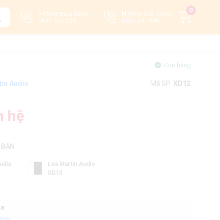
0
Hotline mua hàng:
Hotline bảo hành:
0941 339 339
0834 397 999
Còn hàng
tin Audio
Mã SP:
XD12
n hệ
 BẢN
udio
Loa Martin Audio
XD15
oa