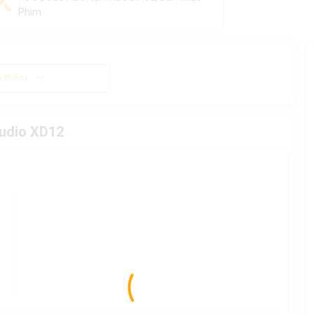
Phim
 thêm
Audio XD12