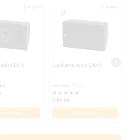
Trả góp 0%
Trả góp 0%
Audio CDD10
Loa Martin Audio CDD12
Loa 
 bán
0 sản phẩm đã bán
0 sản
Liên hệ
Liên
êm giỏ hàng
Thêm giỏ hàng