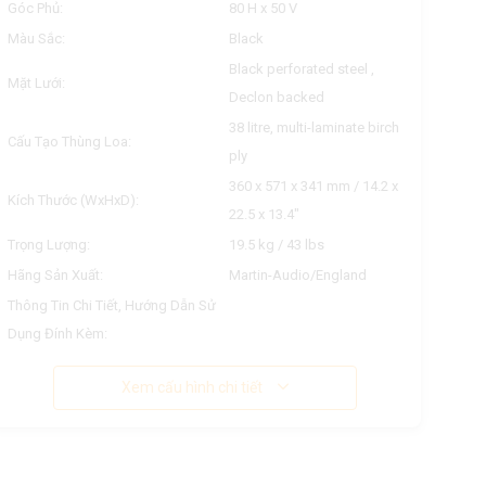
Góc Phủ:
80 H x 50 V
Màu Sắc:
Black
Black perforated steel ,
Mặt Lưới:
Declon backed
38 litre, multi-laminate birch
Cấu Tạo Thùng Loa:
ply
360 x 571 x 341 mm / 14.2 x
Kích Thước (WxHxD):
22.5 x 13.4"
Trọng Lượng:
19.5 kg / 43 lbs
Hãng Sản Xuất:
Martin-Audio/England
Thông Tin Chi Tiết, Hướng Dẫn Sử
Dụng Đính Kèm:
Xem cấu hình chi tiết