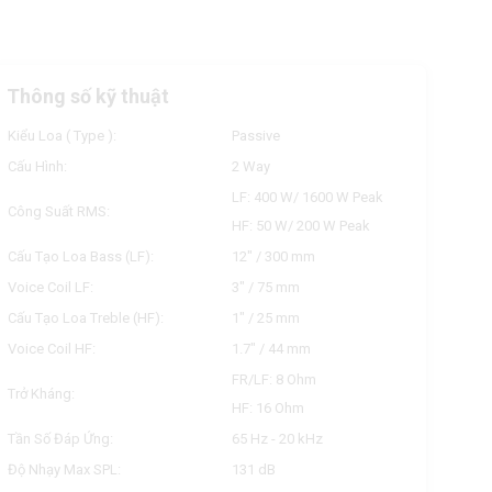
Thông số kỹ thuật
Kiểu Loa ( Type ):
Passive
Cấu Hình:
2 Way
LF: 400 W/ 1600 W Peak
Công Suất RMS:
HF: 50 W/ 200 W Peak
Cấu Tạo Loa Bass (LF):
12" / 300 mm
Voice Coil LF:
3" / 75 mm
Cấu Tạo Loa Treble (HF):
1" / 25 mm
Voice Coil HF:
1.7" / 44 mm
FR/LF: 8 Ohm
Trở Kháng:
HF: 16 Ohm
Tần Số Đáp Ứng:
65 Hz - 20 kHz
Độ Nhạy Max SPL:
131 dB