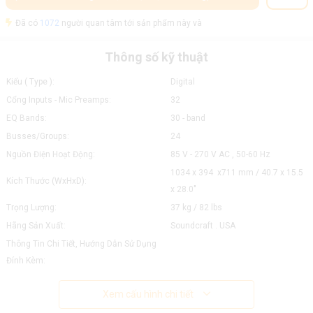
Đã có
1072
người quan tâm tới sản phẩm này và
Thông số kỹ thuật
Kiểu ( Type ):
Digital
Cổng Inputs - Mic Preamps:
32
EQ Bands:
30 - band
Busses/Groups:
24
Nguồn Điện Hoạt Động:
85 V - 270 V AC , 50-60 Hz
1034 x 394 x711 mm / 40.7 x 15.5
Kích Thước (WxHxD):
x 28.0"
Trọng Lượng:
37 kg / 82 lbs
Hãng Sản Xuất:
Soundcraft . USA
Thông Tin Chi Tiết, Hướng Dẫn Sử Dụng
Đính Kèm:
Xem cấu hình chi tiết