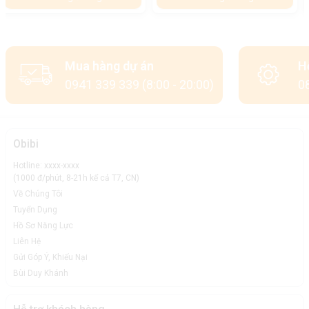
Mua hàng dự án
H
0941 339 339 (8:00 - 20:00)
08
Obibi
Hotline: xxxx-xxxx
(1000 đ/phút, 8-21h kể cả T7, CN)
Về Chúng Tôi
Tuyển Dụng
Hồ Sơ Năng Lực
Liên Hệ
Gửi Góp Ý, Khiếu Nại
Bùi Duy Khánh