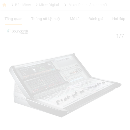
Bàn Mixer
Mixer Digital
Mixer Digital Soundcraft
Tổng quan
Thông số kỹ thuật
Mô tả
Đánh giá
Hỏi đáp
1/7