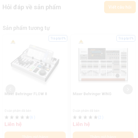
Hỏi đáp về sản phẩm
Viết câu hỏi
Sản phẩm tương tự
Trả góp 0%
Trả góp 0%
Mixer Behringer FLOW 8
Mixer Behringer WING
0 sản phẩm đã bán
0 sản phẩm đã bán
(6
)
(2
)
Liên hệ
Liên hệ
Thêm giỏ hàng
Thêm giỏ hàng