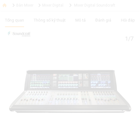
Bàn Mixer
Mixer Digital
Mixer Digital Soundcraft
Tổng quan
Thông số kỹ thuật
Mô tả
Đánh giá
Hỏi đáp
1/7