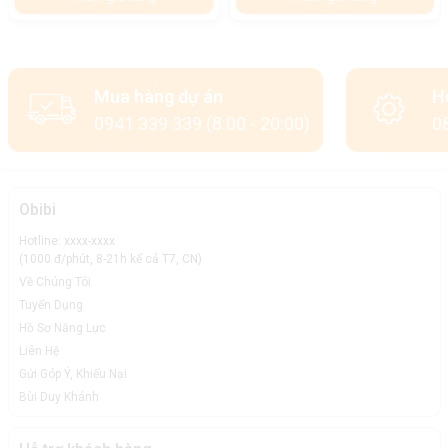
Mua hàng dự án
H
0941 339 339 (8:00 - 20:00)
08
Obibi
Hotline: xxxx-xxxx
(1000 đ/phút, 8-21h kể cả T7, CN)
Về Chúng Tôi
Tuyển Dụng
Hồ Sơ Năng Lực
Liên Hệ
Gửi Góp Ý, Khiếu Nại
Bùi Duy Khánh