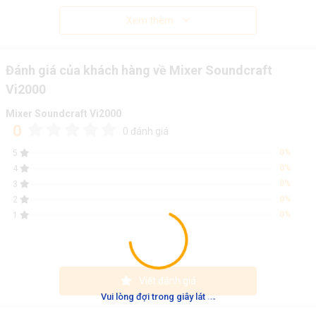
Xem thêm
Đánh giá của khách hàng về Mixer Soundcraft
Vi2000
Mixer Soundcraft Vi2000
0
0 đánh giá
0%
5
0%
4
0%
3
0%
2
0%
1
Viết đánh giá
.
.
.
Vui lòng đợi trong giây lát