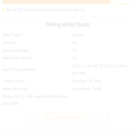
Đã có
935
người quan tâm tới sản phẩm này và
Thông số kỹ thuật
Kiểu ( Type ):
Digital
Channel:
96
Busses/Groups:
24
Màn Hình Hiển Thị:
Có
45.5 x 13.8 x 31.6" / 1151 x 351 x
Kích Thước (WxHxD):
803 mm
Trọng Lượng:
99.6 lbs / 45.2 kg
Hãng Sản Xuất:
Soundcraft / USA
Thông Tin Chi Tiết, Hướng Dẫn Sử Dụng
Đính Kèm:
Xem cấu hình chi tiết