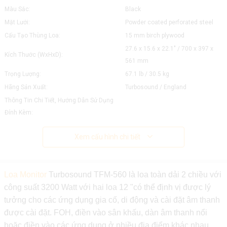
Màu Sắc:
Black
Mặt Lưới:
Powder coated perforated steel
Cấu Tạo Thùng Loa:
15 mm birch plywood
27.6 x 15.6 x 22.1" / 700 x 397 x
Kích Thước (WxHxD):
561 mm
Trọng Lượng:
67.1 lb / 30.5 kg
Hãng Sản Xuất:
Turbosound / England
Thông Tin Chi Tiết, Hướng Dẫn Sử Dụng
Đính Kèm:
Xem cấu hình chi tiết
Loa Monitor
Turbosound TFM-560 là loa toàn dải 2 chiều với
công suất 3200 Watt với hai loa 12 "có thể định vị được lý
tưởng cho các ứng dụng gia cố, di động và cài đặt âm thanh
được cài đặt. FOH, điền vào sân khấu, dàn âm thanh nổi
hoặc điền vào các ứng dụng ở nhiều địa điểm khác nhau.