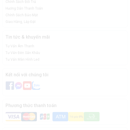
Turbosound TFM-560. Chúng tôi hy vọng những thông tin
Chính Sách Đổi Trả
này sẽ cung cấp cho bạn những kiến thức cơ bản về loa
Hướng Dẫn Thanh Toán
Chính Sách Bảo Mật
toàn dải đồng thời sẽ giúp ích cho những người có ý định
Giao Hàng, Lắp Đặt
mua loa Monitor Turbosound TFM-560 để sử dụng.
Tin tức & khuyến mãi
Tư Vấn Âm Thanh
Tư Vấn Đèn Sân Khấu
Tư Vấn Màn Hình Led
Kết nối với chúng tôi
Phương thức thanh toán