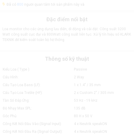
Đã có
800
người quan tâm tới sản phẩm này và
Đặc điểm nổi bật
Loa monitor cho các ứng dụng lưu diễn, di động và cài đặt. Công suất 3200
Watt công suất cực đại và 800Watt công suất liên tục. Xử lý tín hiệu số KLARK
TEKNIK để kiểm soát toàn bộ hệ thống.
Thông số kỹ thuật
Kiểu Loa ( Type ):
Passive
Cấu Hình:
2 Way
Cấu Tạo Loa Bass (LF):
1 x 1.4" / 35 mm
Cấu Tạo Loa Treble (HF):
2 x Custom 2" / 305 mm
Tần Số Đáp Ứng:
53 Hz - 19 kHz
Độ Nhạy Max SPL:
135 dB
Góc Phủ:
80 H x 50 V
Cổng Kết Nối Đầu Vào (Signal Input):
4 x Neutrik speakON
Cổng Kết Nối Đầu Ra (Signal Output):
4 x Neutrik speakON