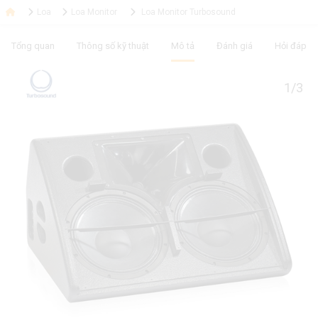
Loa
Loa Monitor
Loa Monitor Turbosound
Tổng quan
Thông số kỹ thuật
Mô tả
Đánh giá
Hỏi đáp
1/3