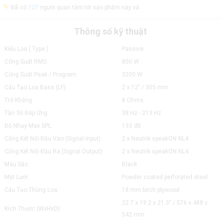
Đã có
727
người quan tâm tới sản phẩm này và
Thông số kỹ thuật
Kiểu Loa ( Type ):
Passive
Công Suất RMS:
800 W
Công Suất Peak / Program:
3200 W
Cấu Tạo Loa Bass (LF):
2 x 12" / 305 mm
Trở Kháng:
8 Ohms
Tần Số Đáp Ứng:
38 Hz - 213 Hz
Độ Nhạy Max SPL:
133 dB
Cổng Kết Nối Đầu Vào (Signal Input):
2 x Neutrik speakON NL4
Cổng Kết Nối Đầu Ra (Signal Output):
2 x Neutrik speakON NL4
Màu Sắc:
Black
Mặt Lưới:
Powder coated perforated steel
Cấu Tạo Thùng Loa:
18 mm birch plywood
22.7 x 19.2 x 21.3" / 576 x 488 x
Kích Thước (WxHxD):
542 mm