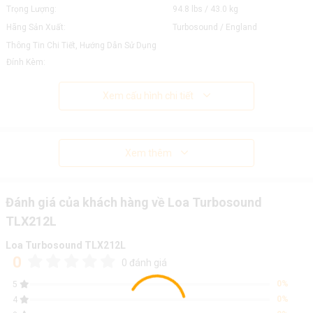
Trọng Lượng:
94.8 lbs / 43.0 kg
Hãng Sản Xuất:
Turbosound / England
Thông Tin Chi Tiết, Hướng Dẫn Sử Dụng
Đính Kèm:
Xem cấu hình chi tiết
Xem thêm
Đánh giá của khách hàng về Loa Turbosound
TLX212L
Loa Turbosound TLX212L
0
0 đánh giá
0%
5
0%
4