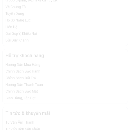
(1000 đ/phút, 8-21h kể cả T7, CN)
Về Chúng Tôi
Tuyển Dụng
Hồ Sơ Năng Lực
Liên Hệ
Gửi Góp Ý, Khiếu Nại
Bùi Duy Khánh
Hỗ trợ khách hàng
Hướng Dẫn Mua Hàng
Chính Sách Bảo Hành
Chính Sách Đổi Trả
Hướng Dẫn Thanh Toán
Chính Sách Bảo Mật
Giao Hàng, Lắp Đặt
Tin tức & khuyến mãi
Tư Vấn Âm Thanh
Tư Vấn Đèn Sân Khấu