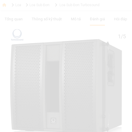
Loa
Loa Sub Đơn
Loa Sub Đơn Turbosound
Tổng quan
Thông số kỹ thuật
Mô tả
Đánh giá
Hỏi đáp
1/5