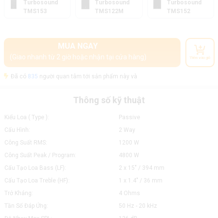
Turbosound
Turbosound
Turbosound
TMS153
TMS122M
TMS152
MUA NGAY
(Giao nhanh từ 2 giờ hoặc nhận tại cửa hàng)
Thêm vào giỏ
Đã có
835
người quan tâm tới sản phẩm này và
Thông số kỹ thuật
Kiểu Loa ( Type ):
Passive
Cấu Hình:
2 Way
Công Suất RMS:
1200 W
Công Suất Peak / Program:
4800 W
Cấu Tạo Loa Bass (LF):
2 x 15" / 394 mm
Cấu Tạo Loa Treble (HF):
1 x 1.4" / 36 mm
Trở Kháng:
4 Ohms
Tần Số Đáp Ứng:
50 Hz - 20 kHz