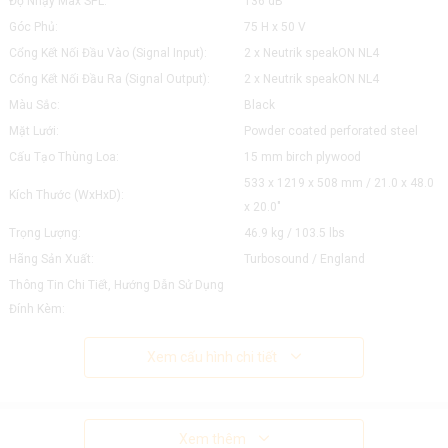
Độ Nhạy Max SPL:
136 dB
Góc Phủ:
75 H x 50 V
Cổng Kết Nối Đầu Vào (Signal Input):
2 x Neutrik speakON NL4
Cổng Kết Nối Đầu Ra (Signal Output):
2 x Neutrik speakON NL4
Màu Sắc:
Black
Mặt Lưới:
Powder coated perforated steel
Cấu Tạo Thùng Loa:
15 mm birch plywood
533 x 1219 x 508 mm / 21.0 x 48.0
Kích Thước (WxHxD):
x 20.0"
Trọng Lượng:
46.9 kg / 103.5 lbs
Hãng Sản Xuất:
Turbosound / England
Thông Tin Chi Tiết, Hướng Dẫn Sử Dụng
Đính Kèm:
Xem cấu hình chi tiết
Xem thêm