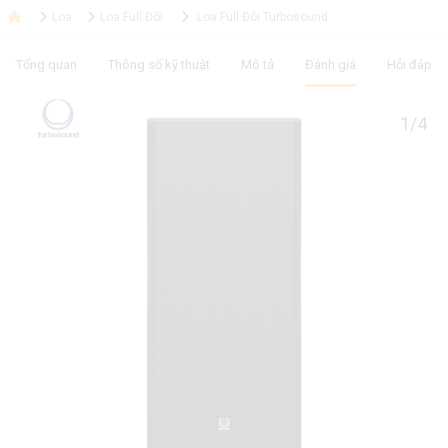
Loa
Loa Full Đôi
Loa Full Đôi Turbosound
Tổng quan
Thông số kỹ thuật
Mô tả
Đánh giá
Hỏi đáp
1/4