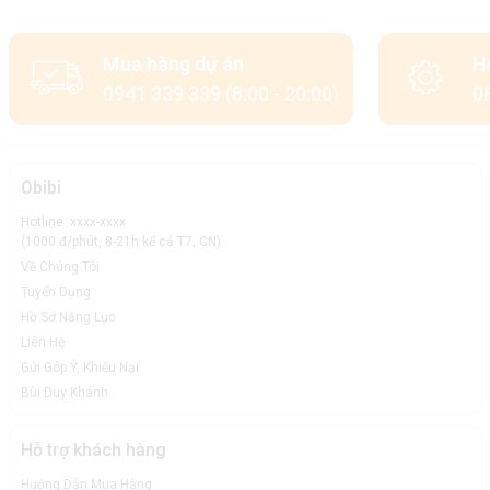
Mua hàng dự án
H
0941 339 339 (8:00 - 20:00)
08
Obibi
Hotline: xxxx-xxxx
(1000 đ/phút, 8-21h kể cả T7, CN)
Về Chúng Tôi
Tuyển Dụng
Hồ Sơ Năng Lực
Liên Hệ
Gửi Góp Ý, Khiếu Nại
Bùi Duy Khánh
Hỗ trợ khách hàng
Hướng Dẫn Mua Hàng