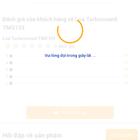
Đánh giá của khách hàng về Loa Turbosound
TMS153
Loa Turbosound TMS153
0
0 đánh giá
.
.
.
Vui lòng đợi trong giây lát
0%
5
0%
4
0%
3
0%
2
0%
1
Viết đánh giá
Hỏi đáp về sản phẩm
Viết câu hỏi