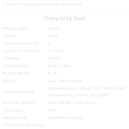
Đã có
936
người quan tâm tới sản phẩm này và
Thông số kỹ thuật
Kiểu Loa ( Type ):
Passive
Cấu Hình:
2 Way
Cấu Tạo Loa Bass (LF):
4"
Cấu Tạo Loa Treble (HF):
1" / 25 mm
Trở Kháng:
8 Ohms
Tần Số Đáp Ứng:
55 Hz - 20 kHz
Độ Nhạy Max SPL:
87 dB
Màu Sắc:
Black / White/ Walnut
Cabinet Rosewood / Walnut Pearl / White sandex
Cấu Tạo Thùng Loa:
/ Blackwood Vinyl with Hi - gloss Baffle
Kích Thước (WxHxD):
336 x (358+58) x (366+15) mm
Trọng Lượng:
15 kg
Hãng Sản Xuất:
Wharfedale / England
Thông Tin Chi Tiết, Hướng