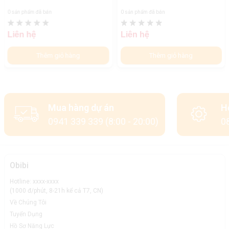
0 sản phẩm đã bán
0 sản phẩm đã bán
Liên hệ
Liên hệ
Thêm giỏ hàng
Thêm giỏ hàng
Mua hàng dự án
H
0941 339 339 (8:00 - 20:00)
08
Obibi
Hotline: xxxx-xxxx
(1000 đ/phút, 8-21h kể cả T7, CN)
Về Chúng Tôi
Tuyển Dụng
Hồ Sơ Năng Lực