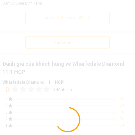
Dẫn Sử Dụng Đính Kèm:
Xem cấu hình chi tiết
Xem thêm
Đánh giá của khách hàng về Wharfedale Diamond
11.1 HCP
Wharfedale Diamond 11.1 HCP
0
0 đánh giá
0%
5
0%
4
0%
3
0%
2
0%
1