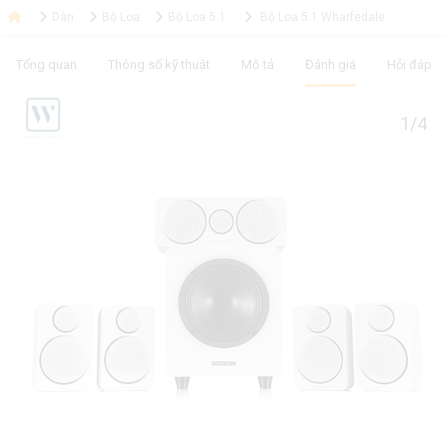
Dàn
Bộ Loa
Bộ Loa 5.1
Bộ Loa 5.1 Wharfedale
Tổng quan
Thông số kỹ thuật
Mô tả
Đánh giá
Hỏi đáp
1/4