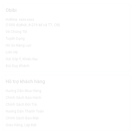
Obibi
Hotline: xxxx-xxxx
(1000 đ/phút, 8-21h kể cả T7, CN)
Về Chúng Tôi
Tuyển Dụng
Hồ Sơ Năng Lực
Liên Hệ
Gửi Góp Ý, Khiếu Nại
Bùi Duy Khánh
Hỗ trợ khách hàng
Hướng Dẫn Mua Hàng
Chính Sách Bảo Hành
Chính Sách Đổi Trả
Hướng Dẫn Thanh Toán
Chính Sách Bảo Mật
Giao Hàng, Lắp Đặt