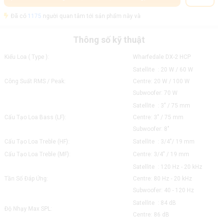
Đã có
1175
người quan tâm tới sản phẩm này và
Thông số kỹ thuật
Kiểu Loa ( Type ):
Wharfedale DX-2 HCP
Satellite : 20 W / 60 W
Công Suất RMS / Peak:
Centre: 20 W / 100 W
Subwoofer: 70 W
Satellite : 3" / 75 mm
Cấu Tạo Loa Bass (LF):
Centre: 3" / 75 mm
Subwoofer: 8"
Cấu Tạo Loa Treble (HF):
Satellite : 3/4"/ 19 mm
Cấu Tạo Loa Treble (MF):
Centre: 3/4" / 19 mm
Satellite : 120 Hz - 20 kHz
Tần Số Đáp Ứng:
Centre: 80 Hz - 20 kHz
Subwoofer: 40 - 120 Hz
Satellite : 84 dB
Độ Nhạy Max SPL:
Centre: 86 dB