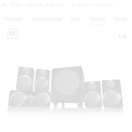
Dàn
Bộ Loa
Bộ Loa 5.1
Bộ Loa 5.1 Wharfedale
Tổng quan
Thông số kỹ thuật
Mô tả
Đánh giá
Hỏi đáp
1/4