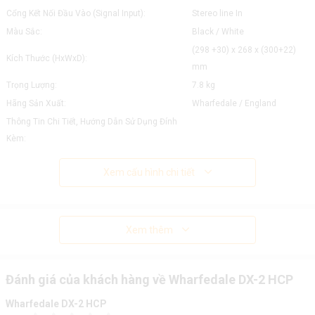
Cổng Kết Nối Đầu Vào (Signal Input):
Stereo line In
Màu Sắc:
Black / White
(298 +30) x 268 x (300+22)
Kích Thước (HxWxD):
mm
Trọng Lượng:
7.8 kg
Hãng Sản Xuất:
Wharfedale / England
Thông Tin Chi Tiết, Hướng Dẫn Sử Dụng Đính
Kèm:
Xem cấu hình chi tiết
Xem thêm
Đánh giá của khách hàng về Wharfedale DX-2 HCP
Wharfedale DX-2 HCP