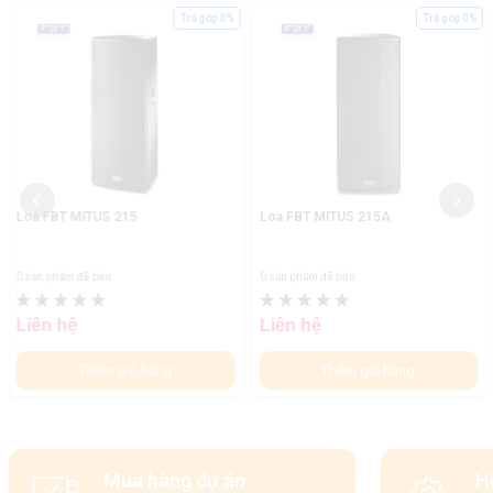
Trả góp 0%
Trả góp 0%
Loa FBT MITUS 215
Loa FBT MITUS 215A
0 sản phẩm đã bán
0 sản phẩm đã bán
Liên hệ
Liên hệ
Thêm giỏ hàng
Thêm giỏ hàng
Mua hàng dự án
H