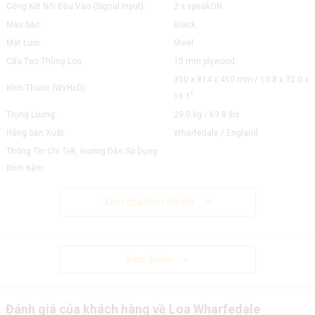
Cổng Kết Nối Đầu Vào (Signal Input):
2 x speakON
Màu Sắc:
Black
Mặt Lưới:
Steel
Cấu Tạo Thùng Loa:
15 mm plywood
350 x 814 x 410 mm / 13.8 x 32.0 x
Kích Thước (WxHxD):
16.1"
Trọng Lượng:
29.0 kg / 63.8 lbs
Hãng Sản Xuất:
Wharfedale / England
Thông Tin Chi Tiết, Hướng Dẫn Sử Dụng
Đính Kèm:
Xem cấu hình chi tiết
Xem thêm
Đánh giá của khách hàng về Loa Wharfedale