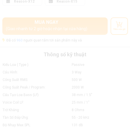
Reason-X12
Reason-X15
MUA NGAY
(Giao nhanh từ 2 giờ hoặc nhận tại cửa hàng)
Thêm vào giỏ
Đã có
960
người quan tâm tới sản phẩm này và
Thông số kỹ thuật
Kiểu Loa ( Type ):
Passive
Cấu Hình:
3 Way
Công Suất RMS:
500 W
Công Suất Peak / Program:
2000 W
Cấu Tạo Loa Bass (LF):
38 mm / 1.5"
Voice Coil LF:
25 mm / 1"
Trở Kháng:
8 Ohms
Tần Số Đáp Ứng:
55 - 20 kHz
Độ Nhạy Max SPL:
131 dB