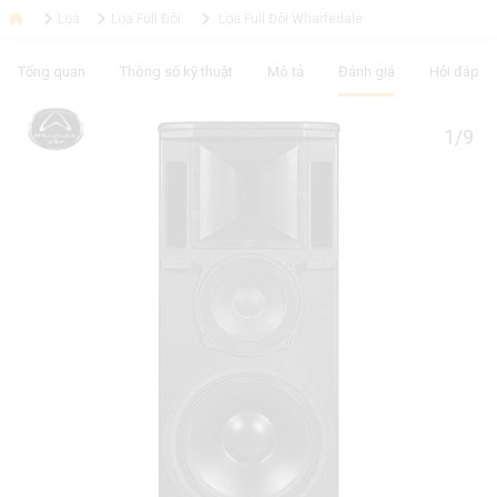
Loa
Loa Full Đôi
Loa Full Đôi Wharfedale
Tổng quan
Thông số kỹ thuật
Mô tả
Đánh giá
Hỏi đáp
1/9