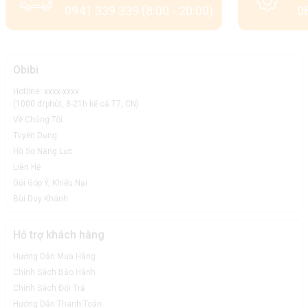
0941 339 339 (8:00 - 20:00)
08
Obibi
Hotline: xxxx-xxxx
(1000 đ/phút, 8-21h kể cả T7, CN)
Về Chúng Tôi
Tuyển Dụng
Hồ Sơ Năng Lực
Liên Hệ
Gửi Góp Ý, Khiếu Nại
Bùi Duy Khánh
Hỗ trợ khách hàng
Hướng Dẫn Mua Hàng
Chính Sách Bảo Hành
Chính Sách Đổi Trả
Hướng Dẫn Thanh Toán