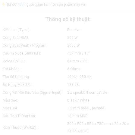
Đã có
755
người quan tâm tới sản phẩm này và
Thông số kỹ thuật
Kiểu Loa ( Type ):
Passive
Công Suất RMS:
500 W
Công Suất Peak / Program:
2000 W
Cấu Tạo Loa Bass (LF):
457 mm / 18"
Voice Coil LF:
64 mm / 2.5"
Trở Kháng:
8 Ohms
Tần Số Đáp Ứng:
40 Hz - 250 Hz
Độ Nhạy Max SPL:
133 dB
Cổng Kết Nối Đầu Vào (Signal Input):
2 x speakON compatible
Màu Sắc:
Black / White
Mặt Lưới:
1.2 mm steel , painted
Cấu Tạo Thùng Loa:
18 mm MDF
502 x 502 x 554 x 780 mm / 20 x 20 x
Kích Thước (WxHxD):
21.25 x 30.8"