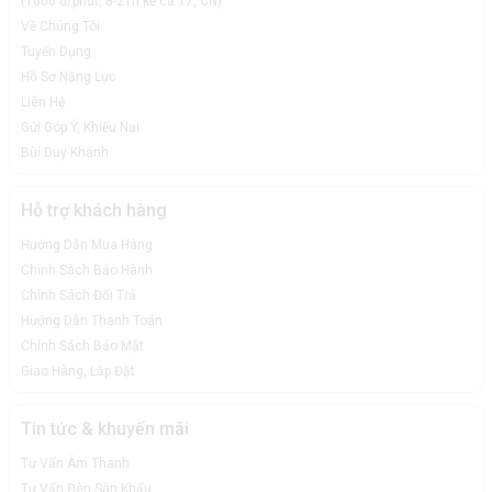
(1000 đ/phút, 8-21h kể cả T7, CN)
Về Chúng Tôi
Tuyển Dụng
Hồ Sơ Năng Lực
Liên Hệ
Gửi Góp Ý, Khiếu Nại
Bùi Duy Khánh
Hỗ trợ khách hàng
Hướng Dẫn Mua Hàng
Chính Sách Bảo Hành
Chính Sách Đổi Trả
Hướng Dẫn Thanh Toán
Chính Sách Bảo Mật
Giao Hàng, Lắp Đặt
Tin tức & khuyến mãi
Tư Vấn Âm Thanh
Tư Vấn Đèn Sân Khấu