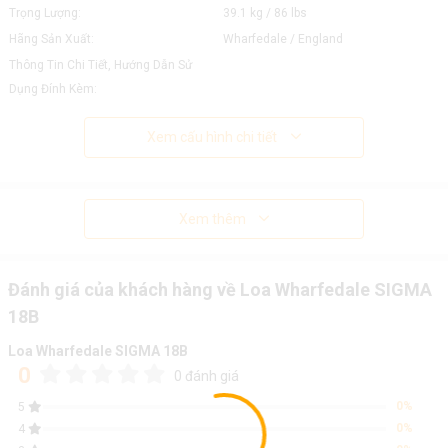
Trọng Lượng:
39.1 kg / 86 lbs
Hãng Sản Xuất:
Wharfedale / England
Thông Tin Chi Tiết, Hướng Dẫn Sử
Dụng Đính Kèm:
Xem cấu hình chi tiết
Xem thêm
Đánh giá của khách hàng về Loa Wharfedale SIGMA
18B
Loa Wharfedale SIGMA 18B
0
0 đánh giá
0%
5
0%
4