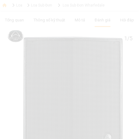
Loa
Loa Sub Đơn
Loa Sub Đơn Wharfedale
Tổng quan
Thông số kỹ thuật
Mô tả
Đánh giá
Hỏi đáp
1/5