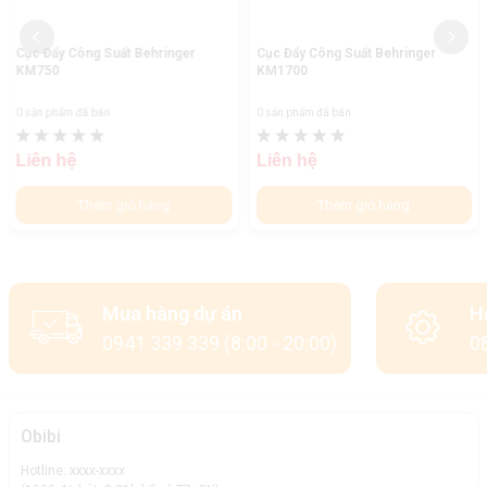
Cục Đẩy Công Suất Behringer
Cục Đẩy Công Suất Behringer
KM750
KM1700
0 sản phẩm đã bán
0 sản phẩm đã bán
Liên hệ
Liên hệ
Thêm giỏ hàng
Thêm giỏ hàng
Mua hàng dự án
H
0941 339 339 (8:00 - 20:00)
08
Obibi
Hotline: xxxx-xxxx