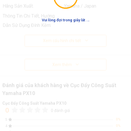
Hãng Sản Xuất:
Yamaha / Japan
Thông Tin Chi Tiết, Hướng
.
.
.
Vui lòng đợi trong giây lát
Dẫn Sử Dụng Đính Kèm:
Xem cấu hình chi tiết
Xem thêm
Đánh giá của khách hàng về Cục Đẩy Công Suất
Yamaha PX10
Cục Đẩy Công Suất Yamaha PX10
0
0 đánh giá
0%
5
0%
4