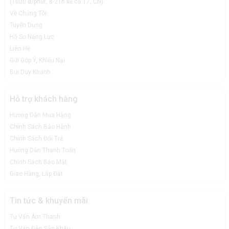
(1000 đ/phút, 8-21h kể cả T7, CN)
Về Chúng Tôi
Tuyển Dụng
Hồ Sơ Năng Lực
Liên Hệ
Gửi Góp Ý, Khiếu Nại
Bùi Duy Khánh
Hỗ trợ khách hàng
Hướng Dẫn Mua Hàng
Chính Sách Bảo Hành
Chính Sách Đổi Trả
Hướng Dẫn Thanh Toán
Chính Sách Bảo Mật
Giao Hàng, Lắp Đặt
Tin tức & khuyến mãi
Tư Vấn Âm Thanh
Tư Vấn Đèn Sân Khấu