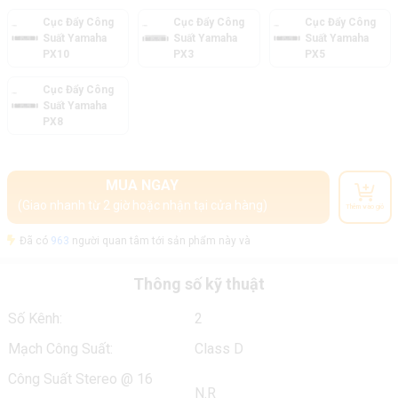
Cục Đẩy Công
Cục Đẩy Công
Cục Đẩy Công
Suất Yamaha
Suất Yamaha
Suất Yamaha
PX10
PX3
PX5
Cục Đẩy Công
Suất Yamaha
PX8
MUA NGAY
(Giao nhanh từ 2 giờ hoặc nhận tại cửa hàng)
Thêm vào giỏ
Đã có
963
người quan tâm tới sản phẩm này và
Thông số kỹ thuật
Số Kênh:
2
Mạch Công Suất:
Class D
Công Suất Stereo @ 16
N.R