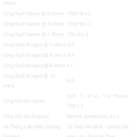
Ohms:
Công Suất Stereo @ 8 Ohms:
1000 W x 2
Công Suất Stereo @ 4 Ohms:
1200 W x 2
Công Suất Stereo @ 2 Ohms:
700 W x 2
Công Suất Bridged @ 2 ohms:
N.R
Công Suất Bridged @ 4 ohms:
N.R
Công Suất Bridged @ 8 ohms:
N.R
Công Suất Bridged @ 16
N.R
ohms:
XLR - 3 - 31 x2 , 1/4 " Phone
Cổng Kết Nối Inputs:
TRS x 2
Cổng Kết Nối Outputs:
Neutrik speakon NL4 x 2
Hệ Thống Làm Mát Cooling
16 Step Variable - speed fan ,
System:
rear - to - front air flow