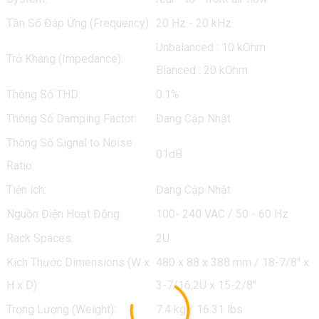
Tần Số Đáp Ứng (Frequency):
20 Hz - 20 kHz
Unbalanced : 10 kOhm
Trở Kháng (Impedance):
Blanced : 20 kOhm
Thông Số THD:
0.1%
Thông Số Damping Factor:
Đang Cập Nhật
Thông Số Signal to Noise
01dB
Ratio:
Tiện ích:
Đang Cập Nhật
Nguồn Điện Hoạt Động:
100- 240 VAC / 50 - 60 Hz
Rack Spaces:
2U
Kích Thước Dimensions (W x
480 x 88 x 388 mm / 18-7/8" x
H x D):
3-7/16;2U x 15-2/8"
Trọng Lượng (Weight):
7.4 kg / 16.31 lbs