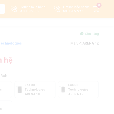
0
Hotline mua hàng:
Hotline bảo hành:
0941 339 339
0834 397 999
Còn hàng
Technologies
Mã SP:
ARENA 12
n hệ
 BẢN
Loa DB
Loa DB
es
Technologies
Technologies
ARENA 10
ARENA 12
es