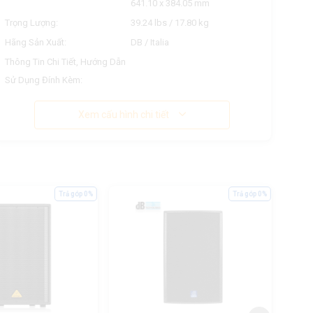
641.10 x 384.05 mm
Trọng Lượng:
39.24 lbs / 17.80 kg
Hãng Sản Xuất:
DB / Italia
Thông Tin Chi Tiết, Hướng Dẫn
Sử Dụng Đính Kèm:
Xem cấu hình chi tiết
Trả góp 0%
Trả góp 0%