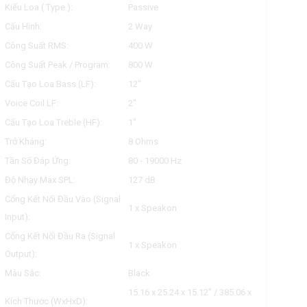
Kiểu Loa ( Type ):
Passive
Cấu Hình:
2 Way
Công Suất RMS:
400 W
Công Suất Peak / Program:
800 W
Cấu Tạo Loa Bass (LF):
12"
Voice Coil LF:
2"
Cấu Tạo Loa Treble (HF):
1"
Trở Kháng:
8 Ohms
Tần Số Đáp Ứng:
80 - 19000 Hz
Độ Nhạy Max SPL:
127 dB
Cổng Kết Nối Đầu Vào (Signal
1 x Speakon
Input):
Cổng Kết Nối Đầu Ra (Signal
1 x Speakon
Output):
Màu Sắc:
Black
15.16 x 25.24 x 15.12" / 385.06 x
Kích Thước (WxHxD):