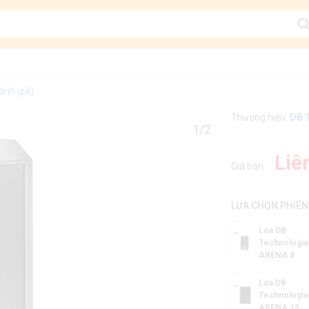
ánh giá)
Thương hiệu:
DB 
1/2
Liê
Giá bán:
LỰA CHỌN PHIÊN
Loa DB
Technologi
ARENA 8
Loa DB
Technologi
ARENA 15