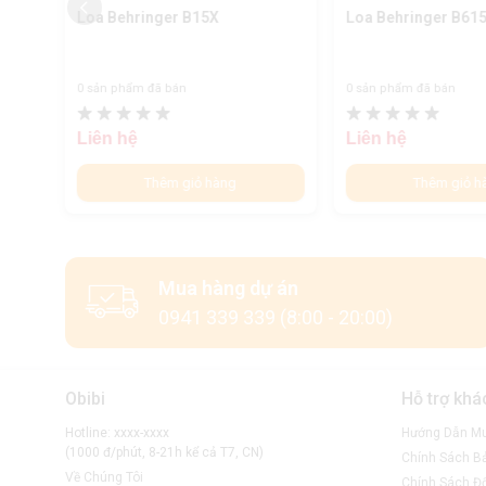
Loa Behringer B15X
Loa Behringer B61
0 sản phẩm đã bán
0 sản phẩm đã bán
Liên hệ
Liên hệ
Thêm giỏ hàng
Thêm giỏ h
Mua hàng dự án
0941 339 339 (8:00 - 20:00)
Obibi
Hỗ trợ khá
Hotline: xxxx-xxxx
Hướng Dẫn M
(1000 đ/phút, 8-21h kể cả T7, CN)
Chính Sách B
Về Chúng Tôi
Chính Sách Đổ