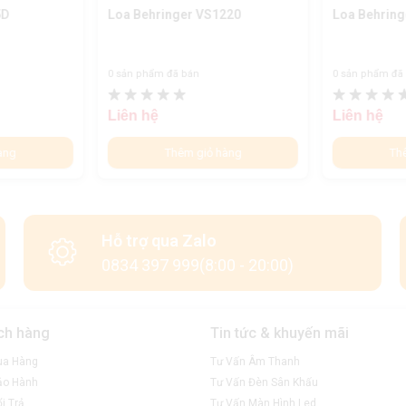
5D
Loa Behringer VS1220
Loa Behring
0 sản phẩm đã bán
0 sản phẩm đã
Liên hệ
Liên hệ
àng
Thêm giỏ hàng
Th
Hỗ trợ qua Zalo
0834 397 999(8:00 - 20:00)
ch hàng
Tin tức & khuyến mãi
ua Hàng
Tư Vấn Âm Thanh
ảo Hành
Tư Vấn Đèn Sân Khấu
i Trả
Tư Vấn Màn Hình Led