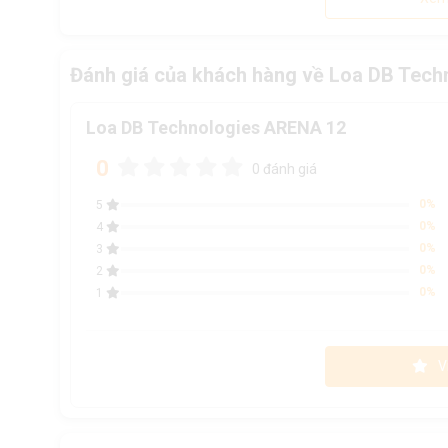
Đánh giá của khách hàng về Loa DB Tec
Loa DB Technologies ARENA 12
0
0 đánh giá
0%
5
0%
4
0%
3
0%
2
0%
1
V