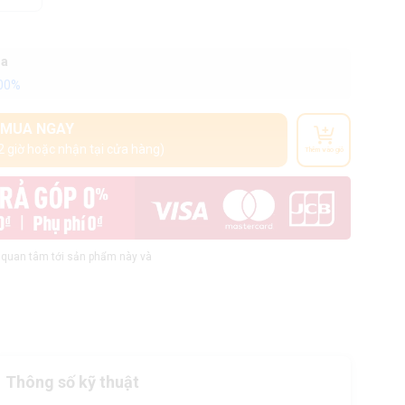
oa
100%
MUA NGAY
2 giờ hoặc nhận tại cửa hàng)
Thêm vào giỏ
quan tâm tới sản phẩm này và
Thông số kỹ thuật