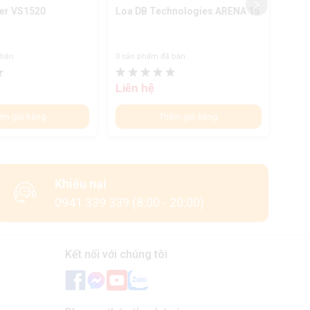
er VS1520
Loa DB Technologies ARENA 15
Loa 
HP
 bán
0 sản phẩm đã bán
0 sản
Liên hệ
Liên
êm giỏ hàng
Thêm giỏ hàng
Khiếu nại
0941 339 339 (8:00 - 20:00)
Kết nối với chúng tôi