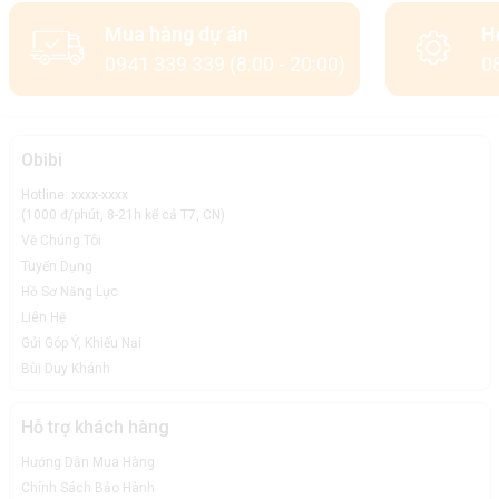
Mua hàng dự án
H
0941 339 339 (8:00 - 20:00)
08
Obibi
Hotline: xxxx-xxxx
(1000 đ/phút, 8-21h kể cả T7, CN)
Về Chúng Tôi
Tuyển Dụng
Hồ Sơ Năng Lực
Liên Hệ
Gửi Góp Ý, Khiếu Nại
Bùi Duy Khánh
Hỗ trợ khách hàng
Hướng Dẫn Mua Hàng
Chính Sách Bảo Hành