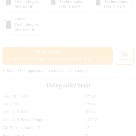
Technologies
Technologies
Technologies
DVX D8 HP
DVX D10 HP
DVX D12 HP
Loa DB
Technologies
DVX D15 HP
MUA NGAY
(Giao nhanh từ 2 giờ hoặc nhận tại cửa hàng)
Thêm vào giỏ
Đã có
1191
người quan tâm tới sản phẩm này và
Thông số kỹ thuật
Kiểu Loa ( Type ):
Active
Cấu Hình:
2 Way
Công Suất RMS:
700 W
Công Suất Peak / Program:
1400 W
Cấu Tạo Loa Bass (LF):
12"
Voice Coil LF:
3"