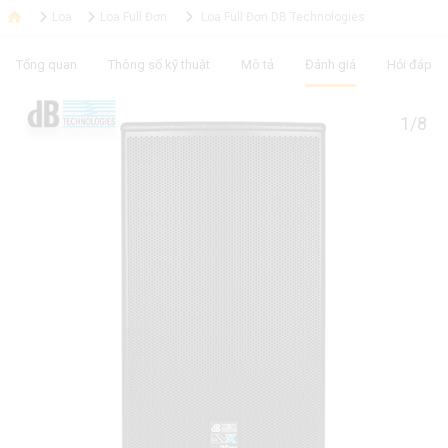
Loa
Loa Full Đơn
Loa Full Đơn DB Technologies
Tổng quan
Thông số kỹ thuật
Mô tả
Đánh giá
Hỏi đáp
1/8