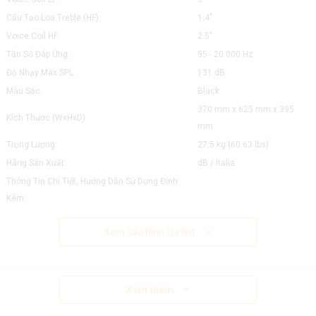
Cấu Tạo Loa Treble (HF):
1.4"
Voice Coil HF:
2.5"
Tần Số Đáp Ứng:
55 - 20.000 Hz
Độ Nhạy Max SPL:
131 dB
Màu Sắc:
Black
370 mm x 625 mm x 395
Kích Thước (WxHxD):
mm
Trọng Lượng:
27.5 kg (60.63 lbs)
Hãng Sản Xuất:
dB / Italia
Thông Tin Chi Tiết, Hướng Dẫn Sử Dụng Đính
Kèm:
Xem cấu hình chi tiết
Xem thêm