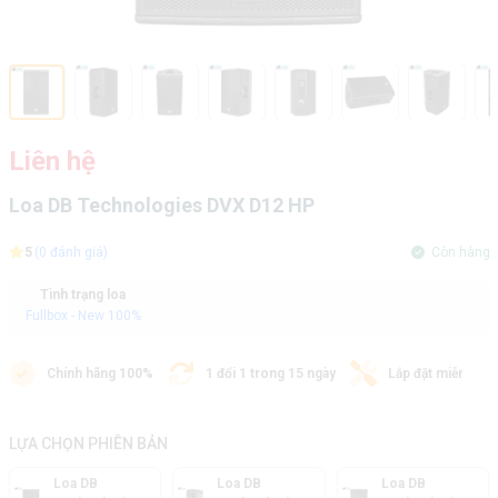
Liên hệ
Loa DB Technologies DVX D12 HP
5
(0 đánh giá)
Còn hàng
Tình trạng loa
Fullbox - New 100%
Chính hãng 100%
1 đổi 1 trong 15 ngày
Lắp đặt miễn phí
LỰA CHỌN PHIÊN BẢN
Loa DB
Loa DB
Loa DB