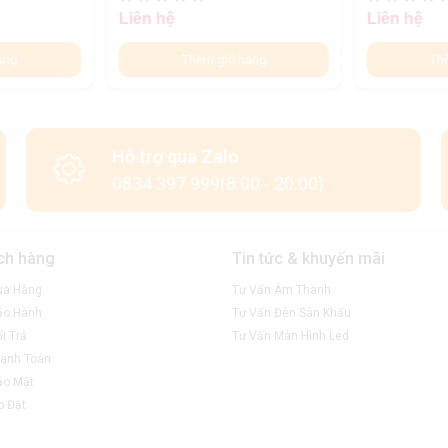
Liên hệ
Liên hệ
àng
Thêm giỏ hàng
Th
Hỗ trợ qua Zalo
0834 397 999(8:00 - 20:00)
ch hàng
Tin tức & khuyến mãi
ua Hàng
Tư Vấn Âm Thanh
ảo Hành
Tư Vấn Đèn Sân Khấu
i Trả
Tư Vấn Màn Hình Led
anh Toán
ảo Mật
p Đặt