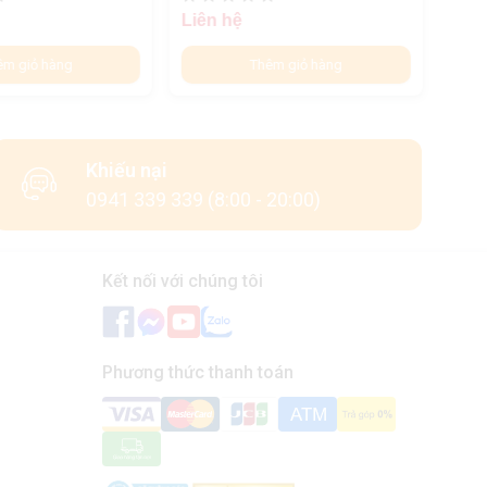
Liên hệ
Liên
êm giỏ hàng
Thêm giỏ hàng
Khiếu nại
0941 339 339 (8:00 - 20:00)
Kết nối với chúng tôi
Phương thức thanh toán