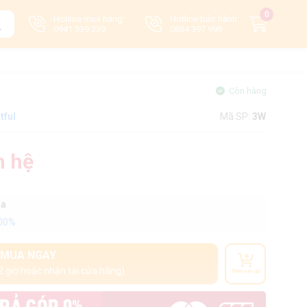
0
Hotline mua hàng:
Hotline bảo hành:
0941 339 339
0834 397 999
Còn hàng
tful
Mã SP:
3W
n hệ
oa
100%
MUA NGAY
2 giờ hoặc nhận tại cửa hàng)
Thêm vào giỏ