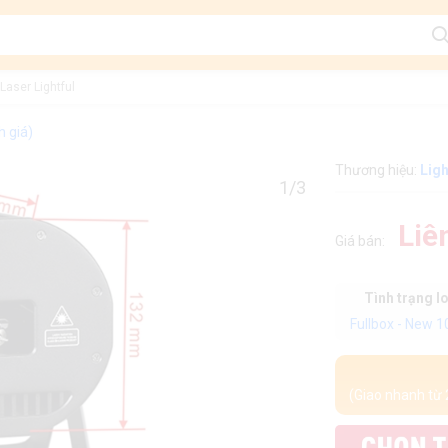
Laser Lightful
h giá)
Thương hiệu:
Ligh
1/3
Liê
Giá bán:
Tình trạng l
Fullbox - New 
(Giao nhanh từ 