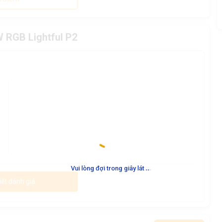
W RGB Lightful P2
.
.
.
Vui lòng đợi trong giây lát
iết đánh giá