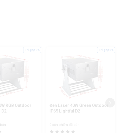
Trả góp 0%
Trả góp 0%
80W RGB Outdoor
Đèn Laser 40W Green Outdoor
Đèn 
l D2
IP65 Lightful D2
RGB 
 bán
0 sản phẩm đã bán
0 sản