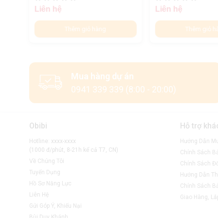
Liên hệ
Liên hệ
Thêm giỏ hàng
Thêm giỏ h
Mua hàng dự án
0941 339 339 (8:00 - 20:00)
Obibi
Hỗ trợ khá
Hotline: xxxx-xxxx
Hướng Dẫn M
(1000 đ/phút, 8-21h kể cả T7, CN)
Chính Sách B
Về Chúng Tôi
Chính Sách Đổ
Tuyển Dụng
Hướng Dẫn Th
Hồ Sơ Năng Lực
Chính Sách B
Liên Hệ
Giao Hàng, Lắ
Gửi Góp Ý, Khiếu Nại
Bùi Duy Khánh