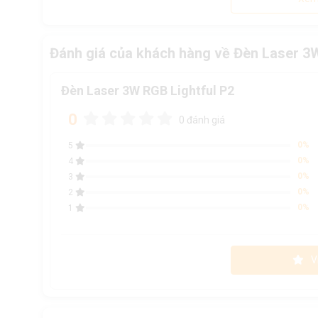
Đánh giá của khách hàng về Đèn Laser 3
Đèn Laser 3W RGB Lightful P2
0
0 đánh giá
0%
5
0%
4
0%
3
0%
2
0%
1
V