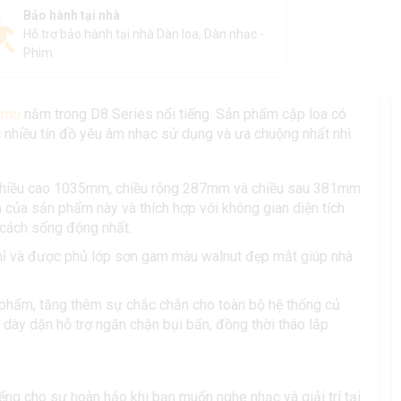
Bảo hành tại nhà
Hỗ trợ bảo hành tại nhà Dàn loa, Dàn nhạc -
Phim
amo
nằm trong D8 Series nổi tiếng. Sản phẩm cặp loa có
 nhiều tín đồ yêu âm nhạc sử dụng và ưa chuộng nhất nhì.
 chiều cao 1035mm, chiều rộng 287mm và chiều sau 381mm
 của sản phẩm này và thích hợp với không gian diện tích
t cách sống động nhất.
mỉ và được phủ lớp sơn gam màu walnut đẹp mắt giúp nhà
 phẩm, tăng thêm sự chắc chắn cho toàn bộ hệ thống củ
 dày dặn hỗ trợ ngăn chặn bụi bẩn, đồng thời tháo lắp
ếng cho sự hoàn hảo khi bạn muốn nghe nhạc và giải trí tại