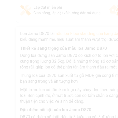
Lắp đặt miễn phí
Giao hàng, lắp đặt và hướng dẫn sử dụng.
Loa Jamo D870 là
mẫu loa Floorstanding của hãng J
kiểu dáng mạnh mẽ, hiệu suất âm thanh vượt trội được
Thiết kế sang trọng của mẫu loa Jamo D870
Dòng loa đứng sàn Jamo D870 có kích cỡ to lớn với
cùng trọng lượng 32.5kg. Đó là những thông số cơ bản
rộng rãi, giúp loa có thể phân tán âm thanh đầu ra mộ
Thùng loa của D870 sản xuất từ gỗ MDF, gia công tỉ 
bạn sang trọng và ấn tượng hơn.
Mặt trước loa có tấm kim loại dày chạy dọc theo sản
loa. Bên cạnh đó, ở mặt trước còn có tấm chắn ê căng
thuận tiện cho việc vệ sinh dễ dàng.
Đặc điểm nổi bật của loa Jamo D870
D870 có điểm nổi bật đến từ 3 kiểu loa với 3 đường ti