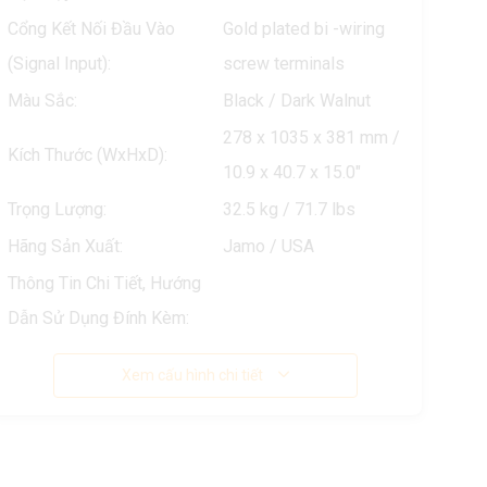
Cổng Kết Nối Đầu Vào
Gold plated bi -wiring
(Signal Input):
screw terminals
Màu Sắc:
Black / Dark Walnut
278 x 1035 x 381 mm /
Kích Thước (WxHxD):
10.9 x 40.7 x 15.0"
Trọng Lượng:
32.5 kg / 71.7 lbs
Hãng Sản Xuất:
Jamo / USA
Thông Tin Chi Tiết, Hướng
Dẫn Sử Dụng Đính Kèm:
Xem cấu hình chi tiết