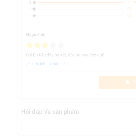
100
3
0%
2
0%
1
Ngọc Sinh
Giá bn tiền đấy bạn ơi, đôi loa này đẹp quá
Hữu ích
0 thảo luận
V
Hỏi đáp về sản phẩm