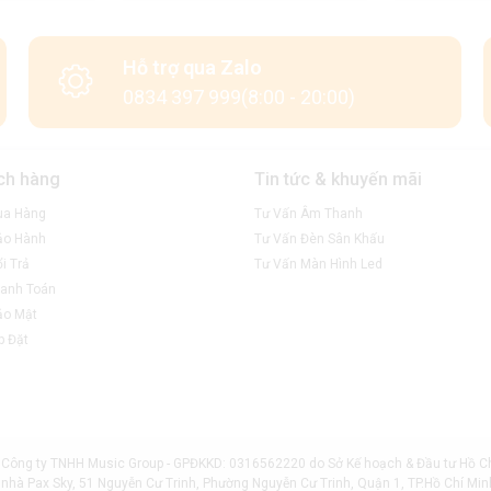
ho gia đình mình.
Hỗ trợ qua Zalo
0834 397 999(8:00 - 20:00)
ch hàng
Tin tức & khuyến mãi
ua Hàng
Tư Vấn Âm Thanh
ảo Hành
Tư Vấn Đèn Sân Khấu
i Trả
Tư Vấn Màn Hình Led
anh Toán
ảo Mật
p Đặt
Công ty TNHH Music Group - GPĐKKD: 0316562220 do Sở Kế hoạch & Đầu tư Hồ C
a nhà Pax Sky, 51 Nguyễn Cư Trinh, Phường Nguyễn Cư Trinh, Quận 1, TP.Hồ Chí M