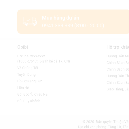
tránh hư hỏng lặt vặt và tiết kiệm chi phí tối ưu nhất c
Mua hàng dự án
0941 339 339 (8:00 - 20:00)
Obibi
Hỗ trợ khá
Hotline: xxxx-xxxx
Hướng Dẫn M
(1000 đ/phút, 8-21h kể cả T7, CN)
Chính Sách B
Về Chúng Tôi
Chính Sách Đổ
Tuyển Dụng
Hướng Dẫn Th
Hồ Sơ Năng Lực
Chính Sách B
Liên Hệ
Giao Hàng, Lắ
Gửi Góp Ý, Khiếu Nại
Bùi Duy Khánh
© 2020. Bản quyền Thuộc Về 
Địa chỉ văn phòng: Tầng 10, Tò