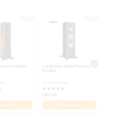
Trả góp 0%
Trả góp 0%
 Audio Platinum
Loa Monitor Audio Platinum
Loa 
PL300 II
 bán
0 sản phẩm đã bán
0 sản
Liên hệ
Liên
êm giỏ hàng
Thêm giỏ hàng