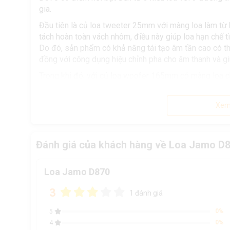
gia.
Đầu tiên là củ loa tweeter 25mm với màng loa làm từ k
tách hoàn toàn vách nhôm, điều này giúp loa hạn chế 
Do đó, sản phẩm có khả năng tái tạo âm tần cao có th
đồng với công dụng hiệu chỉnh pha cho âm thanh và gi
Trong khi đó, với củ loa woofer 165mm có màng loa ch
trung tính.
Với củ loa bass 165mm làm từ kim loại độ cứng cáp
Xem
Thêm vào đó, nhờ cấu trúc reflex (lỗ thông hơi) từ th
Vùng phía sau của sản phẩm là những cặp đầu nối dây đ
này, phần thể hiện âm thanh của D870 sẽ được nâng c
Đánh giá của khách hàng về Loa Jamo D
đấu riêng cho từng đường tiếng.
Loa Jamo D870
3
1 đánh giá
0%
5
0%
4