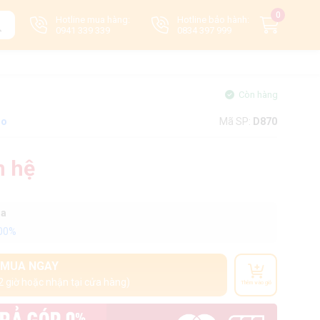
0
Hotline mua hàng:
Hotline bảo hành:
0941 339 339
0834 397 999
Còn hàng
mo
Mã SP:
D870
n hệ
oa
100%
MUA NGAY
2 giờ hoặc nhận tại cửa hàng)
Thêm vào giỏ