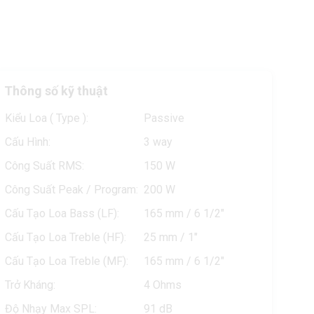
Thông số kỹ thuật
Kiểu Loa ( Type ):
Passive
Cấu Hình:
3 way
Công Suất RMS:
150 W
Công Suất Peak / Program:
200 W
Cấu Tạo Loa Bass (LF):
165 mm / 6 1/2"
Cấu Tạo Loa Treble (HF):
25 mm / 1"
Cấu Tạo Loa Treble (MF):
165 mm / 6 1/2"
Trở Kháng:
4 Ohms
Độ Nhạy Max SPL:
91 dB