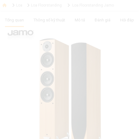
Loa
Loa Floorstanding
Loa Floorstanding Jamo
Tổng quan
Thông số kỹ thuật
Mô tả
Đánh giá
Hỏi đáp