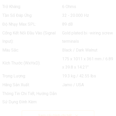
Trở Kháng:
6 Ohms
Tần Số Đáp Ứng:
32 - 20.000 Hz
Độ Nhạy Max SPL:
89 dB
Cổng Kết Nối Đầu Vào (Signal
Gold plated bi -wiring screw
Input):
terminals
Màu Sắc:
Black / Dark Walnut
175 x 1011 x 361 mm / 6.89
Kích Thước (WxHxD):
x 39.8 x 14.21"
Trọng Lượng:
19.3 kg / 42.55 lbs
Hãng Sản Xuất:
Jamo / USA
Thông Tin Chi Tiết, Hướng Dẫn
Sử Dụng Đính Kèm:
Xem cấu hình chi tiết