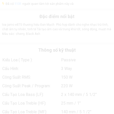
Đã có
1131
người quan tâm tới sản phẩm này và
Đặc điểm nổi bật
loa jamo e875 thương hiệu Đan Mạch Phù hợp dành cho nghe nhạc trữ tình,
chất âm tự nhiên, tinh tế Tái tạo âm cao và trung khá tốt, sống động, mượt mà
Màu sắc: cherry, Black Ash
Thông số kỹ thuật
Kiểu Loa ( Type ):
Passive
Cấu Hình:
3 Way
Công Suất RMS:
150 W
Công Suất Peak / Program:
220 W
Cấu Tạo Loa Bass (LF):
2 x 140 mm / 5 1/2"
Cấu Tạo Loa Treble (HF):
25 mm / 1"
Cấu Tạo Loa Treble (MF):
140 mm / 5 1 /2"