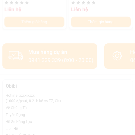
Liên hệ
Liên hệ
Thêm giỏ hàng
Thêm giỏ hàng
Mua hàng dự án
H
0941 339 339 (8:00 - 20:00)
08
Obibi
Hotline: xxxx-xxxx
(1000 đ/phút, 8-21h kể cả T7, CN)
Về Chúng Tôi
Tuyển Dụng
Mua loa Jamo E875 chính hãng, giá tốt tại Obibi
Hồ Sơ Năng Lực
Nếu là tín đồ của dòng nhạc trữ tình thì không thể bỏ qua một
Liên Hệ
sản phẩm tuyệt vời như loa Jamo E875. Đây chắc chắn sẽ là