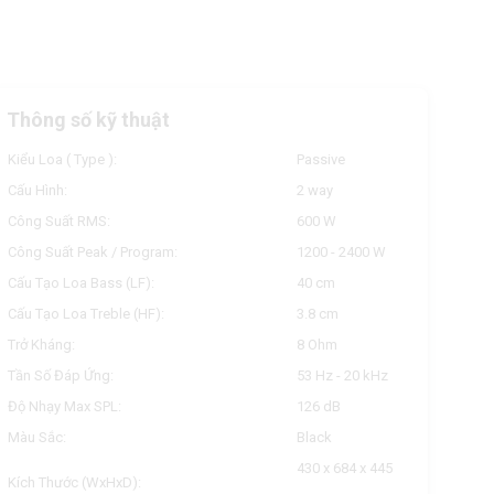
Thông số kỹ thuật
Kiểu Loa ( Type ):
Passive
Cấu Hình:
2 way
Công Suất RMS:
600 W
Công Suất Peak / Program:
1200 - 2400 W
Cấu Tạo Loa Bass (LF):
40 cm
Cấu Tạo Loa Treble (HF):
3.8 cm
Trở Kháng:
8 Ohm
Tần Số Đáp Ứng:
53 Hz - 20 kHz
Độ Nhạy Max SPL:
126 dB
Màu Sắc:
Black
430 x 684 x 445
Kích Thước (WxHxD):