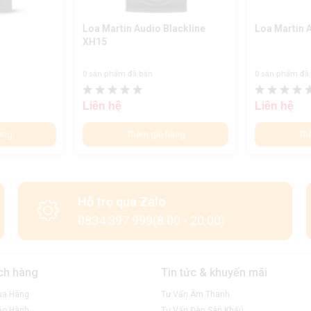
Loa Martin Audio Blackline
Loa Martin 
XH15
0 sản phẩm đã bán
0 sản phẩm đã
Liên hệ
Liên hệ
àng
Thêm giỏ hàng
Th
Hỗ trợ qua Zalo
0834 397 999(8:00 - 20:00)
ch hàng
Tin tức & khuyến mãi
ua Hàng
Tư Vấn Âm Thanh
ảo Hành
Tư Vấn Đèn Sân Khấu