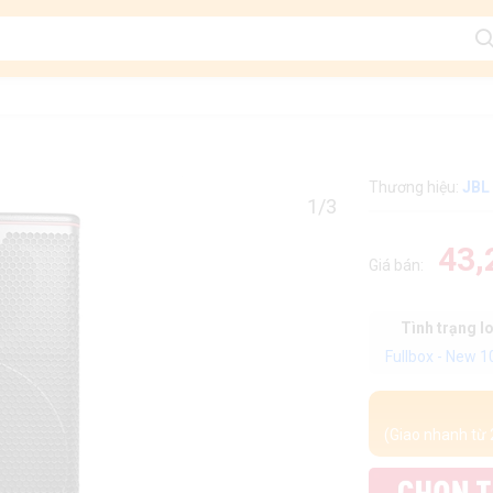
Thương hiệu:
JBL
1/3
43,
Giá bán:
Tình trạng l
Fullbox - New 
(Giao nhanh từ 