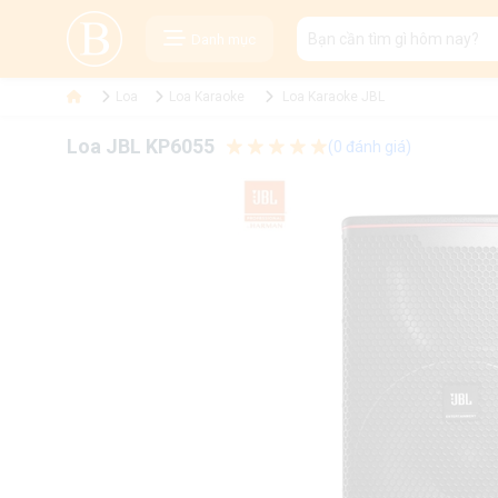
Danh mục
Loa
Loa Karaoke
Loa Karaoke JBL
Loa JBL KP6055
(0 đánh giá)