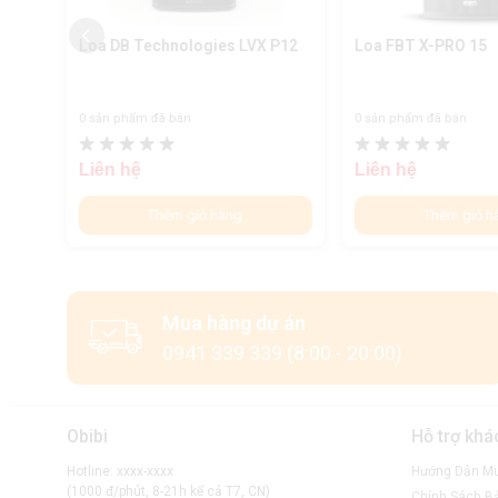
P10
Loa DB Technologies LVX P12
Loa FBT X-PRO 15
0 sản phẩm đã bán
0 sản phẩm đã bán
Liên hệ
Liên hệ
Thêm giỏ hàng
Thêm giỏ h
Mua hàng dự án
0941 339 339 (8:00 - 20:00)
Obibi
Hỗ trợ khá
Hotline: xxxx-xxxx
Hướng Dẫn M
(1000 đ/phút, 8-21h kể cả T7, CN)
Chính Sách B