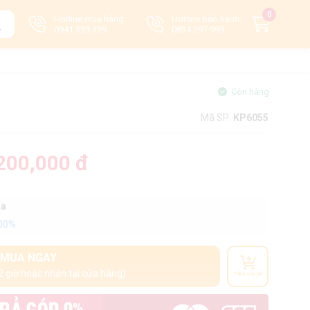
0
Hotline mua hàng:
Hotline bảo hành:
0941 339 339
0834 397 999
Còn hàng
Mã SP:
KP6055
200,000 đ
oa
100%
MUA NGAY
2 giờ hoặc nhận tại cửa hàng)
Thêm vào giỏ