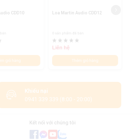
Audio CDD10
Loa Martin Audio CDD12
Loa 
 bán
0 sản phẩm đã bán
0 sản
Liên hệ
Liên
êm giỏ hàng
Thêm giỏ hàng
Khiếu nại
0941 339 339 (8:00 - 20:00)
Kết nối với chúng tôi