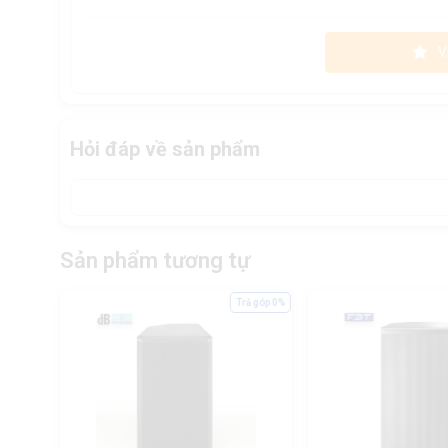
V
Hỏi đáp về sản phẩm
Sản phẩm tương tự
ả góp 0%
Trả góp 0%