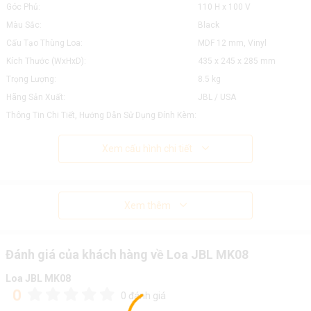
Góc Phủ:
110 H x 100 V
Màu Sắc:
Black
Cấu Tạo Thùng Loa:
MDF 12 mm, Vinyl
Kích Thước (WxHxD):
435 x 245 x 285 mm
Trọng Lượng:
8.5 kg
Hãng Sản Xuất:
JBL / USA
Thông Tin Chi Tiết, Hướng Dẫn Sử Dụng Đính Kèm:
Xem cấu hình chi tiết
Xem thêm
Đánh giá của khách hàng về Loa JBL MK08
Loa JBL MK08
0
0 đánh giá