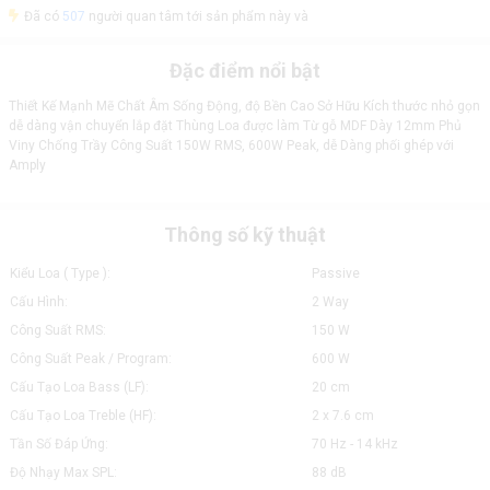
Đã có
507
người quan tâm tới sản phẩm này và
Đặc điểm nổi bật
Thiết Kế Mạnh Mẽ Chất Âm Sống Động, độ Bền Cao Sở Hữu Kích thước nhỏ gọn
dễ dàng vận chuyển lắp đặt Thùng Loa được làm Từ gỗ MDF Dày 12mm Phủ
Viny Chống Trầy Công Suất 150W RMS, 600W Peak, dễ Dàng phối ghép với
Amply
Thông số kỹ thuật
Kiểu Loa ( Type ):
Passive
Cấu Hình:
2 Way
Công Suất RMS:
150 W
Công Suất Peak / Program:
600 W
Cấu Tạo Loa Bass (LF):
20 cm
Cấu Tạo Loa Treble (HF):
2 x 7.6 cm
Tần Số Đáp Ứng:
70 Hz - 14 kHz
Độ Nhạy Max SPL:
88 dB