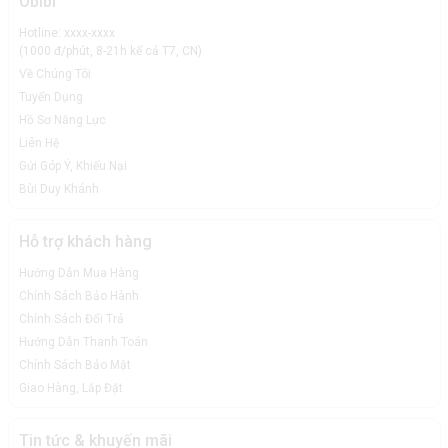
Obibi
Hotline: xxxx-xxxx
(1000 đ/phút, 8-21h kể cả T7, CN)
Về Chúng Tôi
Tuyển Dụng
Hồ Sơ Năng Lực
Liên Hệ
Gửi Góp Ý, Khiếu Nại
Bùi Duy Khánh
Hỗ trợ khách hàng
Hướng Dẫn Mua Hàng
Chính Sách Bảo Hành
Chính Sách Đổi Trả
Hướng Dẫn Thanh Toán
Chính Sách Bảo Mật
Giao Hàng, Lắp Đặt
Tin tức & khuyến mãi