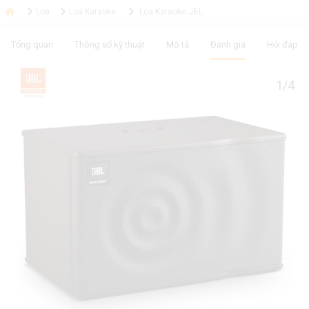
Loa
Loa Karaoke
Loa Karaoke JBL
Tổng quan
Thông số kỹ thuật
Mô tả
Đánh giá
Hỏi đáp
1/4