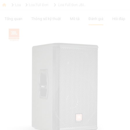
Loa
Loa Full Đơn
Loa Full Đơn JBL
Tổng quan
Thông số kỹ thuật
Mô tả
Đánh giá
Hỏi đáp