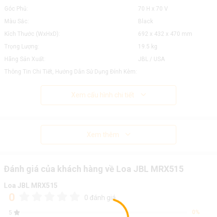
Góc Phủ:
70 H x 70 V
Màu Sắc:
Black
Kích Thước (WxHxD):
692 x 432 x 470 mm
Trọng Lượng:
19.5 kg
Hãng Sản Xuất:
JBL / USA
Thông Tin Chi Tiết, Hướng Dẫn Sử Dụng Đính Kèm:
Xem cấu hình chi tiết
Xem thêm
Đánh giá của khách hàng về Loa JBL MRX515
Loa JBL MRX515
0
0 đánh giá
0%
5