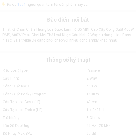
Đã có
1591
người quan tâm tới sản phẩm này và
Đặc điểm nổi bật
Thiết Kế Chắn Chắn Thùng Loa Được Làm Từ Gỗ MDF Cao Cấp Công Suất 400W
RMS, 600W Peak Chơi Mọi Thể Loại Nhạc Cấu hình 2 Way sử dụng 1 loa Bass
4 Tấc, và 1 treble Dễ dàng phối ghép với nhiều dòng amply khác nhau
Thông số kỹ thuật
Kiểu Loa ( Type ):
Passive
Cấu Hình:
2 Way
Công Suất RMS:
400 W
Công Suất Peak / Program:
1600 W
Cấu Tạo Loa Bass (LF):
40 cm
Cấu Tạo Loa Treble (HF):
1 x 2408 H
Trở Kháng:
8 Ohms
Tần Số Đáp Ứng:
65 Hz - 20 kHz
Độ Nhạy Max SPL:
97 dB