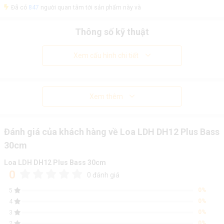
Đã có
847
người quan tâm tới sản phẩm này và
Thông số kỹ thuật
Xem cấu hình chi tiết
Xem thêm
Đánh giá của khách hàng về Loa LDH DH12 Plus Bass
30cm
Loa LDH DH12 Plus Bass 30cm
0
0 đánh giá
0%
5
0%
4
0%
3
0%
2