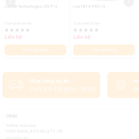
Loa DB Technologies LVX P12
Loa FBT X-PRO 15
0 sản phẩm đã bán
0 sản phẩm đã bán
Liên hệ
Liên hệ
Thêm giỏ hàng
Thêm giỏ hàng
Mua hàng dự án
H
0941 339 339 (8:00 - 20:00)
08
Obibi
Hotline: xxxx-xxxx
(1000 đ/phút, 8-21h kể cả T7, CN)
Về Chúng Tôi