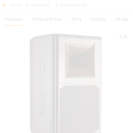
Loa
Loa Karaoke
Loa Karaoke LDH
Tổng quan
Thông số kỹ thuật
Mô tả
Đánh giá
Hỏi đáp
1/3