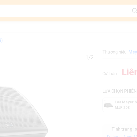
á)
Thương hiệu:
Mey
1/2
Liê
Giá bán:
LỰA CHỌN PHIÊN
Loa Meyer 
MJF 208
Tình trạng l