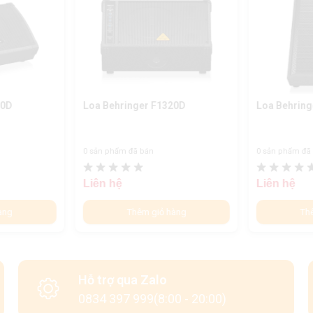
20D
Loa Behringer F1320D
Loa Behrin
0 sản phẩm đã bán
0 sản phẩm đã
Liên hệ
Liên hệ
àng
Thêm giỏ hàng
Th
Hỗ trợ qua Zalo
0834 397 999(8:00 - 20:00)