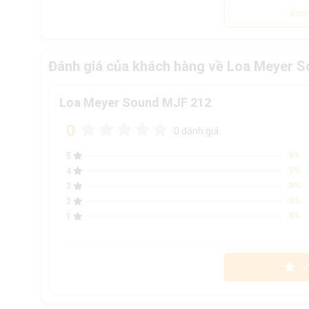
Xem
Đánh giá của khách hàng về Loa Meyer 
Loa Meyer Sound MJF 212
0
0 đánh giá
0%
5
0%
4
0%
3
0%
2
0%
1
V