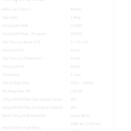
Kiểu Loa ( Type ):
Active
Cấu Hình:
3 Way
Công Suất RMS:
1200W
Công Suất Peak / Program:
2550W
Cấu Tạo Loa Bass (LF):
2 x 12 inch
Voice Coil LF:
4 inch
Cấu Tạo Loa Treble (HF):
4 inch
Voice Coil HF:
4 inch
Trở Kháng:
2 ohm
Tần Số Đáp Ứng:
55Hz - 18 Khz
Độ Nhạy Max SPL:
139 dB
Cổng Kết Nối Đầu Vào (Signal Input):
XRL
Cổng Kết Nối Đầu Ra (Signal Output):
XRL
Mạch Công Suất Amplifier:
Class AB/H
208V AC- 235V AC,
Nguồn Điện Hoạt Động: