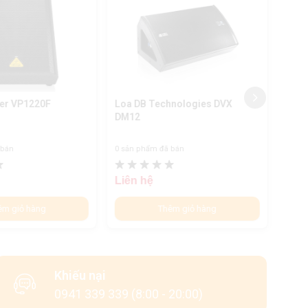
ger VP1220F
Loa DB Technologies DVX
Loa 
DM12
DM1
 bán
0 sản phẩm đã bán
0 sản
Liên hệ
Liên
êm giỏ hàng
Thêm giỏ hàng
Khiếu nại
0941 339 339 (8:00 - 20:00)