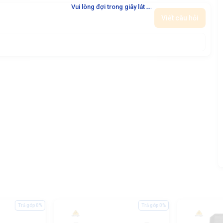
.
.
.
Vui lòng đợi trong giây lát
Viết câu hỏi
Trả góp 0%
Trả góp 0%