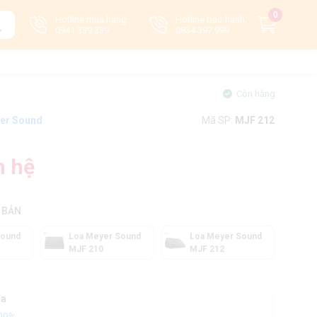
0
Hotline mua hàng:
Hotline bảo hành:
0941 339 339
0834 397 999
Còn hàng
er Sound
Mã SP:
MJF 212
n hệ
 BẢN
Sound
Loa Meyer Sound
Loa Meyer Sound
MJF 210
MJF 212
oa