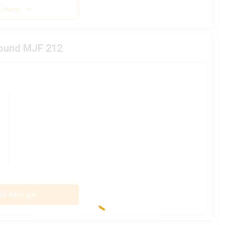
 thêm
Sound MJF 212
iết đánh giá