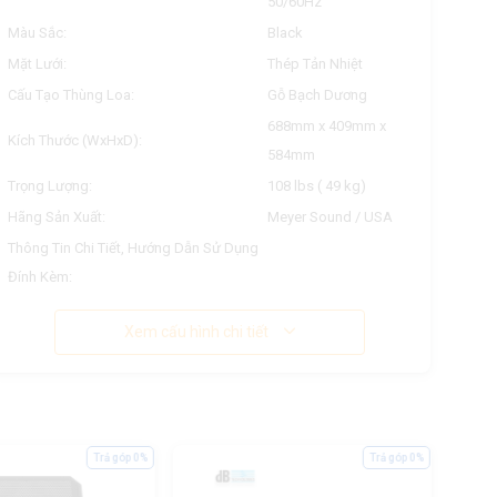
50/60Hz
Màu Sắc:
Black
Mặt Lưới:
Thép Tản Nhiệt
Cấu Tạo Thùng Loa:
Gỗ Bạch Dương
688mm x 409mm x
Kích Thước (WxHxD):
584mm
Trọng Lượng:
108 lbs ( 49 kg)
Hãng Sản Xuất:
Meyer Sound / USA
Thông Tin Chi Tiết, Hướng Dẫn Sử Dụng
Đính Kèm:
Xem cấu hình chi tiết
Trả góp 0%
Trả góp 0%