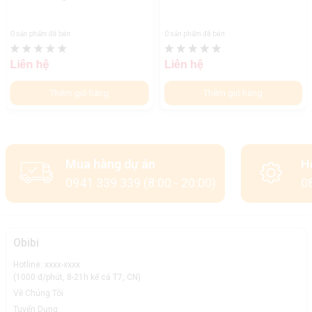
0 sản phẩm đã bán
0 sản phẩm đã bán
Liên hệ
Liên hệ
Thêm giỏ hàng
Thêm giỏ hàng
Mua hàng dự án
H
0941 339 339 (8:00 - 20:00)
08
Obibi
Hotline: xxxx-xxxx
(1000 đ/phút, 8-21h kể cả T7, CN)
Về Chúng Tôi
Tuyển Dụng