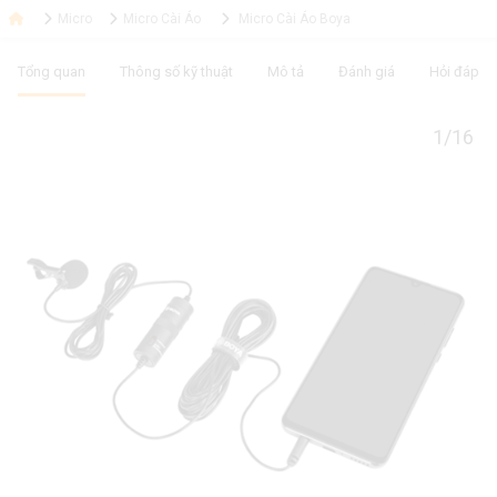
Micro
Micro Cài Áo
Micro Cài Áo Boya
Tổng quan
Thông số kỹ thuật
Mô tả
Đánh giá
Hỏi đáp
1/16