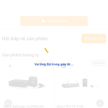
Viết đánh giá
Hỏi đáp về sản phẩm
Viết câu hỏi
Sản phẩm tương tự
.
.
.
Trả góp 0%
Trả góp 0%
Vui lòng đợi trong giây lát
Micro Behringer ULM300LAV
Micro RCF PX 2106