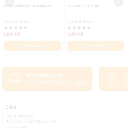
Micro Behringer ULM300LAV
Micro RCF PX 2106
0 sản phẩm đã bán
0 sản phẩm đã bán
Liên hệ
Liên hệ
Thêm giỏ hàng
Thêm giỏ hàng
Mua hàng dự án
H
0941 339 339 (8:00 - 20:00)
08
Obibi
Hotline: xxxx-xxxx
(1000 đ/phút, 8-21h kể cả T7, CN)