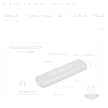
Micro
Micro Cài Áo
Micro Cài Áo Boya
Tổng quan
Thông số kỹ thuật
Mô tả
Đánh giá
Hỏi đáp
1/6