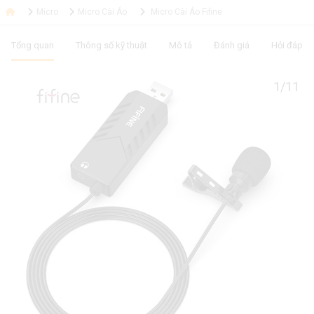
Micro
Micro Cài Áo
Micro Cài Áo Fifine
Tổng quan
Thông số kỹ thuật
Mô tả
Đánh giá
Hỏi đáp
1/11