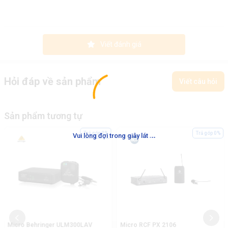
Viết đánh giá
Hỏi đáp về sản phẩm
Viết câu hỏi
Sản phẩm tương tự
.
.
.
Trả góp 0%
Trả góp 0%
Vui lòng đợi trong giây lát
Micro Behringer ULM300LAV
Micro RCF PX 2106