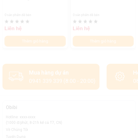
0 sản phẩm đã bán
0 sản phẩm đã bán
Liên hệ
Liên hệ
Thêm giỏ hàng
Thêm giỏ hàng
Mua hàng dự án
H
0941 339 339 (8:00 - 20:00)
08
Obibi
Hotline: xxxx-xxxx
(1000 đ/phút, 8-21h kể cả T7, CN)
Về Chúng Tôi
Tuyển Dụng