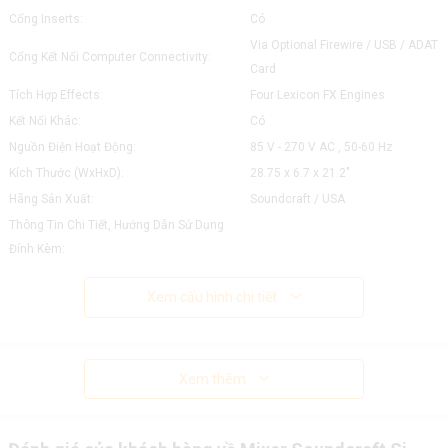
Cổng Inserts:
Có
Via Optional Firewire / USB / ADAT
Cổng Kết Nối Computer Connectivity:
Card
Tích Hợp Effects:
Four Lexicon FX Engines
Kết Nối Khác:
Có
Nguồn Điện Hoạt Động:
85 V - 270 V AC , 50-60 Hz
Kích Thước (WxHxD):
28.75 x 6.7 x 21.2"
Hãng Sản Xuất:
Soundcraft / USA
Thông Tin Chi Tiết, Hướng Dẫn Sử Dụng
Đính Kèm:
Xem cấu hình chi tiết
Xem thêm