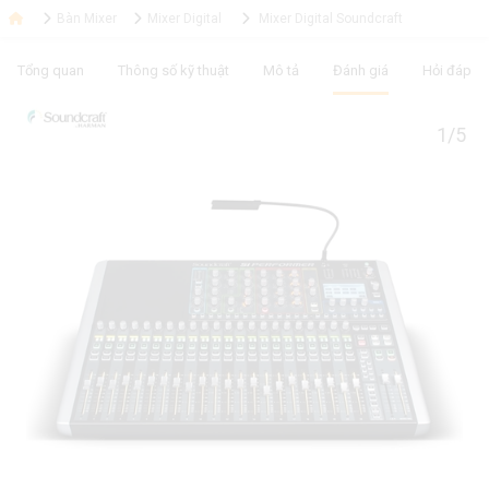
Bàn Mixer
Mixer Digital
Mixer Digital Soundcraft
Tổng quan
Thông số kỹ thuật
Mô tả
Đánh giá
Hỏi đáp
1/5