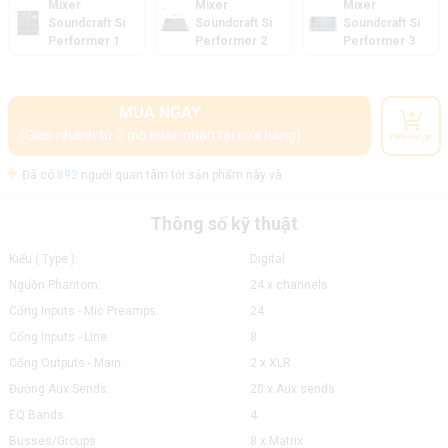
Mixer
Mixer
Mixer
Soundcraft Si
Soundcraft Si
Soundcraft Si
Performer 1
Performer 2
Performer 3
MUA NGAY
(Giao nhanh từ 2 giờ hoặc nhận tại cửa hàng)
Thêm vào giỏ
Đã có
892
người quan tâm tới sản phẩm này và
Thông số kỹ thuật
Kiểu ( Type ):
Digital
Nguồn Phantom:
24 x channels
Cổng Inputs - Mic Preamps:
24
Cổng Inputs - Line:
8
Cổng Outputs - Main:
2 x XLR
Đường Aux Sends:
20 x Aux sends
EQ Bands:
4
Busses/Groups:
8 x Matrix