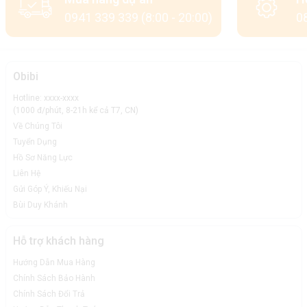
0941 339 339 (8:00 - 20:00)
08
Obibi
Hotline: xxxx-xxxx
(1000 đ/phút, 8-21h kể cả T7, CN)
Về Chúng Tôi
Tuyển Dụng
Hồ Sơ Năng Lực
Liên Hệ
Gửi Góp Ý, Khiếu Nại
Bùi Duy Khánh
Hỗ trợ khách hàng
Hướng Dẫn Mua Hàng
Chính Sách Bảo Hành
Chính Sách Đổi Trả