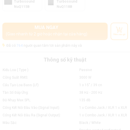
Turbosound
Turbosound
NuQ115B
NuQ118B
MUA NGAY
(Giao nhanh từ 2 giờ hoặc nhận tại cửa hàng)
Thêm vào giỏ
Đã có
764
người quan tâm tới sản phẩm này và
Thông số kỹ thuật
Kiểu Loa ( Type ):
Passive
Công Suất RMS:
3000 W
Cấu Tạo Loa Bass (LF):
1 x 15" / 39 cn
Tần Số Đáp Ứng:
38 Hz - 200 Hz
Độ Nhạy Max SPL:
135 dB
Cổng Kết Nối Đầu Vào (Signal Input):
1 x Combo Jack / XLR 1 x XLR
Cổng Kết Nối Đầu Ra (Signal Output):
1 x Combo Jack / XLR 1 x XLR
Màu Sắc:
Black / White