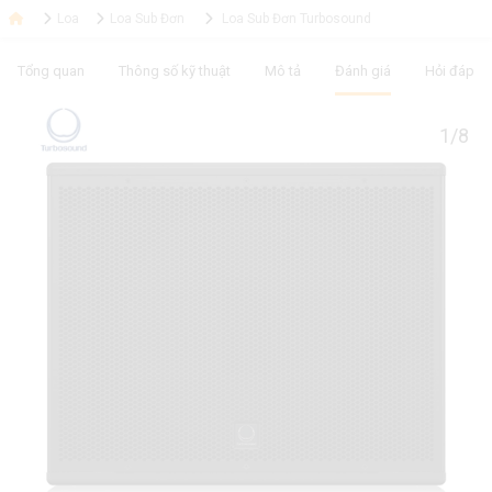
Loa
Loa Sub Đơn
Loa Sub Đơn Turbosound
Tổng quan
Thông số kỹ thuật
Mô tả
Đánh giá
Hỏi đáp
1/8