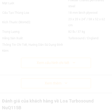
Powder coated perforated
Mặt Lưới:
steel
Cấu Tạo Thùng Loa:
18 mm birch plywood
23 x 20 x 24" / 58 x 52 x 62
Kích Thước (WxHxD):
cm
Trọng Lượng:
82 lb / 37 kg
Hãng Sản Xuất:
Turbosound / England
Thông Tin Chi Tiết, Hướng Dẫn Sử Dụng Đính
Kèm:
Xem cấu hình chi tiết
Xem thêm
Đánh giá của khách hàng về Loa Turbosound
NuQ115B