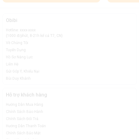
Obibi
Hotline: xxxx-xxxx
(1000 đ/phút, 8-21h kể cả T7, CN)
Về Chúng Tôi
Tuyển Dụng
Hồ Sơ Năng Lực
Liên Hệ
Gửi Góp Ý, Khiếu Nại
Bùi Duy Khánh
Hỗ trợ khách hàng
Hướng Dẫn Mua Hàng
Chính Sách Bảo Hành
Chính Sách Đổi Trả
Hướng Dẫn Thanh Toán
Chính Sách Bảo Mật