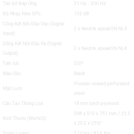
Tần Số Đáp Ứng:
31 Hz - 300 Hz
Độ Nhạy Max SPL:
133 dB
Cổng Kết Nối Đầu Vào (Signal
2 x Neutrik speakON NL4
Input):
Cổng Kết Nối Đầu Ra (Signal
2 x Neutrik speakON NL4
Output):
Tiện ích:
DSP
Màu Sắc:
Black
Powder coated perforated
Mặt Lưới:
steel
Cấu Tạo Thùng Loa:
18 mm birch plywood
598 x 513 x 751 mm / 23.5
Kích Thước (WxHxD):
x 20.2 x 29.6"
Trọng Lượng:
37.0 kg / 81.6 lbs