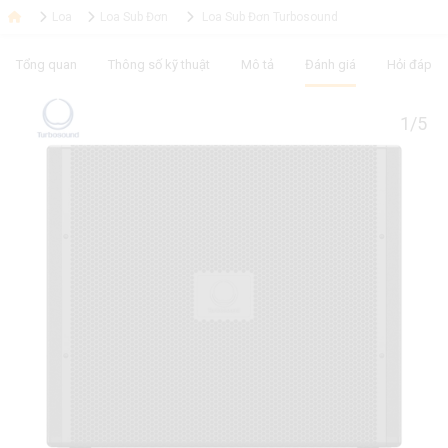
Loa
Loa Sub Đơn
Loa Sub Đơn Turbosound
Tổng quan
Thông số kỹ thuật
Mô tả
Đánh giá
Hỏi đáp
1/5