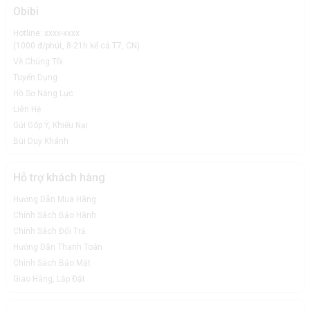
Obibi
Mạng kĩ thuật số ULTRANET 24 bít cho âm thanh chất
lượng cao
Hotline: xxxx-xxxx
(1000 đ/phút, 8-21h kể cả T7, CN)
Sub Turbosound TBV118L-AN liền công suất còn tích hợp
Về Chúng Tôi
mạng kĩ thuật số thông minh Ultranet kết nối với máy trộn và
Tuyển Dụng
các nguồn khác được cung cấp bởi hai đầu nối etherCON *
Hồ Sơ Năng Lực
khóa. Nhờ vậy, cho phép TBV118L-AN hoạt động lên đến 16
Liên Hệ
kênh độc lập của dữ liệu điều khiển và âm thanh kỹ thuật số
Gửi Góp Ý, Khiếu Nại
24 bit. Với ưu điểm này, Loa Turbosound TBV118L-AN trở
Bùi Duy Khánh
thành dòng loa siêu trầm được ưa chuộng nhiều nhất hiện
nay nhờ khả năng cung cấp âm thanh chất lượng cao, loại
Hỗ trợ khách hàng
bỏ các nhiễu âm tối ưu.
Hướng Dẫn Mua Hàng
Chính Sách Bảo Hành
Chính Sách Đổi Trả
Hướng Dẫn Thanh Toán
Chính Sách Bảo Mật
Giao Hàng, Lắp Đặt