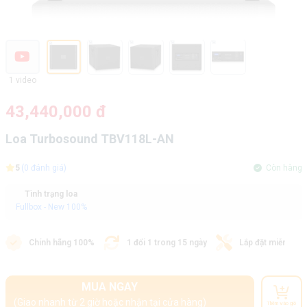
1 video
43,440,000 đ
Loa Turbosound TBV118L-AN
5
(0 đánh giá)
Còn hàng
Tình trạng loa
Fullbox - New 100%
Chính hãng 100%
1 đổi 1 trong 15 ngày
Lắp đặt miễn phí
MUA NGAY
(Giao nhanh từ 2 giờ hoặc nhận tại cửa hàng)
Thêm vào giỏ