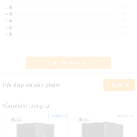
0%
5
0%
4
0%
3
0%
2
0%
1
Viết đánh giá
Hỏi đáp về sản phẩm
Viết câu hỏi
Sản phẩm tương tự
Trả góp 0%
Trả góp 0%
Ưu điểm của Loa Turbosound TBV118L-AN
Loa Sub Turbosound TBV118L-AN với công suất 3000 watt