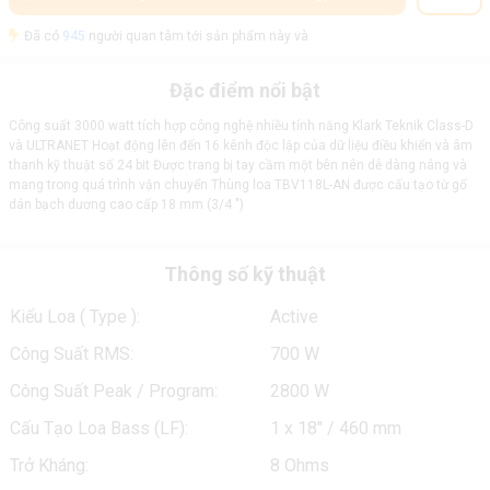
Đã có
945
người quan tâm tới sản phẩm này và
Đặc điểm nổi bật
Công suất 3000 watt tích hợp công nghệ nhiều tính năng Klark Teknik Class-D
và ULTRANET Hoạt động lên đến 16 kênh độc lập của dữ liệu điều khiển và âm
thanh kỹ thuật số 24 bit Được trang bị tay cầm một bên nên dễ dàng nâng và
mang trong quá trình vận chuyển Thùng loa TBV118L-AN được cấu tạo từ gố
dán bạch dương cao cấp 18 mm (3/4 ")
Thông số kỹ thuật
Kiểu Loa ( Type ):
Active
Công Suất RMS:
700 W
Công Suất Peak / Program:
2800 W
Cấu Tạo Loa Bass (LF):
1 x 18" / 460 mm
Trở Kháng:
8 Ohms