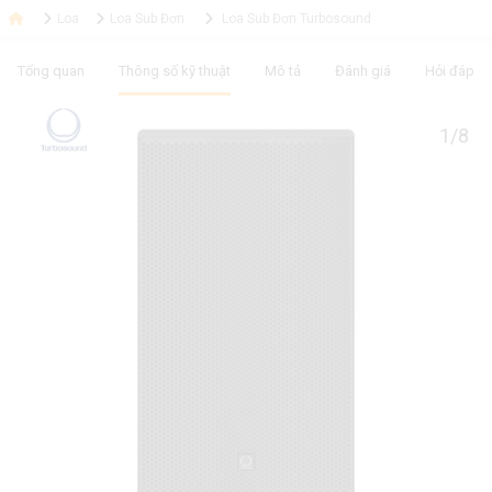
Loa
Loa Sub Đơn
Loa Sub Đơn Turbosound
Tổng quan
Thông số kỹ thuật
Mô tả
Đánh giá
Hỏi đáp
1/8