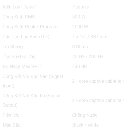
Kiểu Loa ( Type ):
Passive
Công Suất RMS:
500 W
Công Suất Peak / Program:
2000 W
Cấu Tạo Loa Bass (LF):
1 x 15" / 387 mm
Trở Kháng:
8 Ohms
Tần Số Đáp Ứng:
40 Hz - 200 Hz
Độ Nhạy Max SPL:
130 dB
Cổng Kết Nối Đầu Vào (Signal
2 - core captive cable tail
Input):
Cổng Kết Nối Đầu Ra (Signal
2 - core captive cable tail
Output):
Tiện ích:
Chống Nước
Màu Sắc:
Black / white