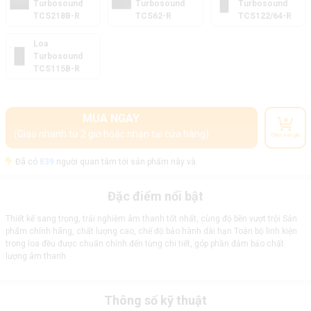
Turbosound
Turbosound
Turbosound
TCS218B-R
TCS62-R
TCS122/64-R
Loa
Turbosound
TCS115B-R
MUA NGAY
(Giao nhanh từ 2 giờ hoặc nhận tại cửa hàng)
Thêm vào giỏ
Đã có
839
người quan tâm tới sản phẩm này và
Đặc điểm nổi bật
Thiết kế sang trọng, trải nghiệm âm thanh tốt nhất, cùng độ bền vượt trội Sản
phẩm chính hãng, chất lượng cao, chế độ bảo hành dài hạn Toàn bộ linh kiện
trong loa đều được chuẩn chỉnh đến từng chi tiết, góp phần đảm bảo chất
lượng âm thanh
Thông số kỹ thuật