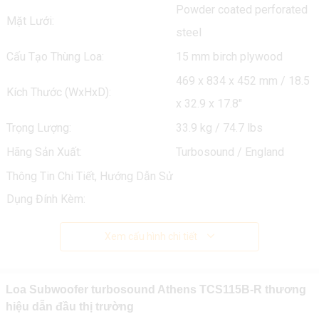
Powder coated perforated
Mặt Lưới:
steel
Cấu Tạo Thùng Loa:
15 mm birch plywood
469 x 834 x 452 mm / 18.5
Kích Thước (WxHxD):
x 32.9 x 17.8"
Trọng Lượng:
33.9 kg / 74.7 lbs
Hãng Sản Xuất:
Turbosound / England
Thông Tin Chi Tiết, Hướng Dẫn Sử
Dụng Đính Kèm:
Xem cấu hình chi tiết
Loa Subwoofer turbosound Athens TCS115B-R thương
hiệu dẫn đầu thị trường