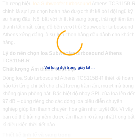
Thương hiệu
loa Subwoofer turbosound
Athens TCS115B-R
chính là sự lựa chọn hoàn hảo được thiết kế bởi đội ngũ kỹ
sư hàng đầu. Nổi bật với thiết kế sang trọng, trải nghiệm âm
thanh tốt nhất, cùng độ bền vượt trội Subwoofer turbosound
Athens xứng đáng là sự lựa chọn hàng đầu dành cho khách
hàng.
Lý do nên chọn loa Subwoofer turbosound Athens
TCS115B-R
.
.
.
Vui lòng đợi trong giây lát
Chất lượng Âm thanh vượt trội
Dòng loa Sub turbosound Athens TCS115B-R thiết kế hoàn
hảo tới từng chi tiết cho chất lượng trầm ấm, mượt mà trong
không gian phòng hát. Đặc biệt độ nhạy SPL của loa lên đến
97 dB – dùng riêng cho các dòng loa biểu diễn chuyên
nghiệp giúp âm thanh chuyển hóa gần như tuyệt đối. Vì vậy
bạn có thể trải nghiệm được âm thanh rõ ràng nhất trong bất
kì điều kiện thời tiết nào.
Thiết kế tinh tế và sang trọng