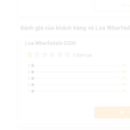
Xem
Đánh giá của khách hàng về Loa Wharfed
Loa Wharfedale D330
0
0 đánh giá
0%
5
0%
4
0%
3
0%
2
0%
1
V