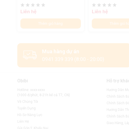
Liên hệ
Liên hệ
Thêm giỏ hàng
Thêm giỏ h
Mua hàng dự án
0941 339 339 (8:00 - 20:00)
Obibi
Hỗ trợ khá
Hotline: xxxx-xxxx
Hướng Dẫn M
(1000 đ/phút, 8-21h kể cả T7, CN)
Chính Sách B
Về Chúng Tôi
Chính Sách Đổ
Tuyển Dụng
Hướng Dẫn Th
Hồ Sơ Năng Lực
Chính Sách B
Liên Hệ
Giao Hàng, Lắ
Gửi Góp Ý, Khiếu Nại