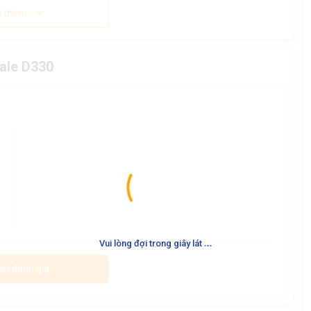
 thêm
ale D330
.
.
.
Vui lòng đợi trong giây lát
iết đánh giá