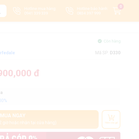
0
Hotline mua hàng:
Hotline bảo hành:
0941 339 339
0834 397 999
Còn hàng
rfedale
Mã SP:
D330
900,000 đ
oa
100%
MUA NGAY
2 giờ hoặc nhận tại cửa hàng)
Thêm vào giỏ