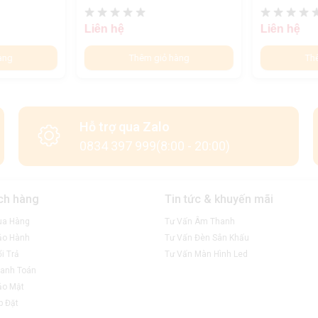
Liên hệ
Liên hệ
àng
Thêm giỏ hàng
Th
Hỗ trợ qua Zalo
0834 397 999(8:00 - 20:00)
ch hàng
Tin tức & khuyến mãi
ua Hàng
Tư Vấn Âm Thanh
ảo Hành
Tư Vấn Đèn Sân Khấu
i Trả
Tư Vấn Màn Hình Led
anh Toán
ảo Mật
p Đặt