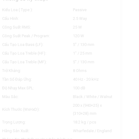
Kiểu Loa ( Type ):
Passive
Cấu Hình:
2.5 Way
Công Suất RMS:
25 W
Công Suất Peak / Program:
120 W
Cấu Tạo Loa Bass (LF):
5" / 130 mm
Cấu Tạo Loa Treble (HF):
1" / 25 mm
Cấu Tạo Loa Treble (MF):
5" / 130 mm
Trở Kháng:
8 Ohms
Tần Số Đáp Ứng:
40 Hz - 20 kHz
Độ Nhạy Max SPL:
100 dB
Màu Sắc:
Black / White / Walnut
200 x (940+25) x
Kích Thước (WxHxD):
(310+28) mm
Trọng Lượng:
18.2 kg / pcs
Hãng Sản Xuất:
Wharfedale / England