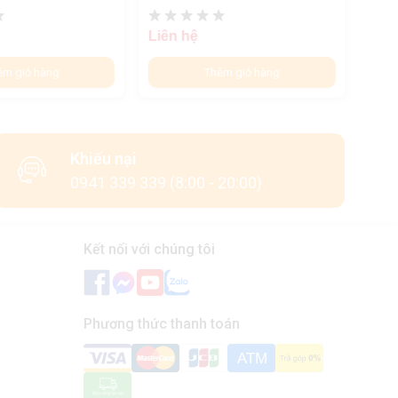
Liên hệ
Liên
êm giỏ hàng
Thêm giỏ hàng
Khiếu nại
0941 339 339 (8:00 - 20:00)
Kết nối với chúng tôi
Phương thức thanh toán