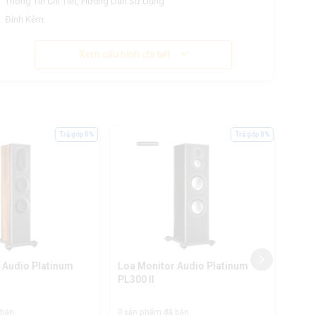
Thông Tin Chi Tiết, Hướng Dẫn Sử Dụng
Đính Kèm:
Xem cấu hình chi tiết
Trả góp 0%
Trả góp 0%
 Audio Platinum
Loa Monitor Audio Platinum
Loa 
PL300 II
 bán
0 sản phẩm đã bán
0 sản