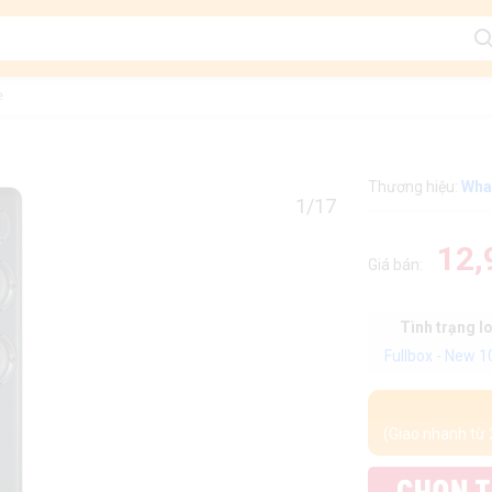
e
Thương hiệu:
Wha
1/17
12,
Giá bán:
Tình trạng l
Fullbox - New 
(Giao nhanh từ 