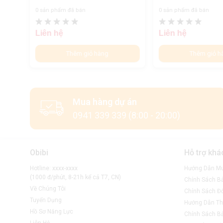
0 sản phẩm đã bán
0 sản phẩm đã bán
Liên hệ
Liên hệ
Thêm giỏ hàng
Thêm giỏ h
Mua hàng dự án
0941 339 339 (8:00 - 20:00)
Obibi
Hỗ trợ khá
Hotline: xxxx-xxxx
Hướng Dẫn M
(1000 đ/phút, 8-21h kể cả T7, CN)
Chính Sách B
Về Chúng Tôi
Chính Sách Đổ
Tuyển Dụng
Hướng Dẫn Th
Hồ Sơ Năng Lực
Chính Sách B