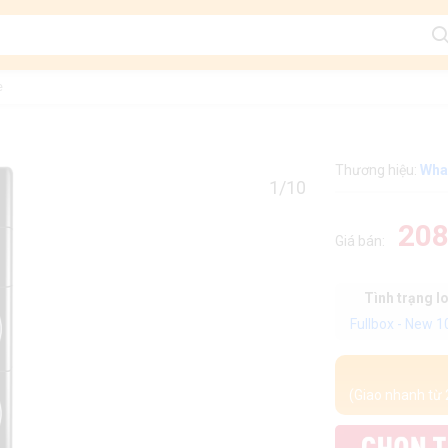
e
Thương hiệu:
Wha
1/10
208
Giá bán:
Tình trạng l
Fullbox - New 
(Giao nhanh từ 