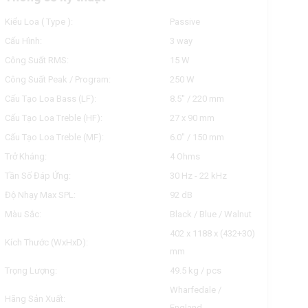
Kiểu Loa ( Type ):
Passive
Cấu Hình:
3 way
Công Suất RMS:
15 W
Công Suất Peak / Program:
250 W
Cấu Tạo Loa Bass (LF):
8.5" / 220 mm
Cấu Tạo Loa Treble (HF):
27 x 90 mm
Cấu Tạo Loa Treble (MF):
6.0" / 150 mm
Trở Kháng:
4 Ohms
Tần Số Đáp Ứng:
30 Hz - 22 kHz
Độ Nhạy Max SPL:
92 dB
Màu Sắc:
Black / Blue / Walnut
402 x 1188 x (432+30)
Kích Thước (WxHxD):
mm
Trọng Lượng:
49.5 kg / pcs
Wharfedale /
Hãng Sản Xuất:
England