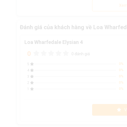
Xem
Đánh giá của khách hàng về Loa Wharfeda
Loa Wharfedale Elysian 4
0
0 đánh giá
0%
5
0%
4
0%
3
0%
2
0%
1
V