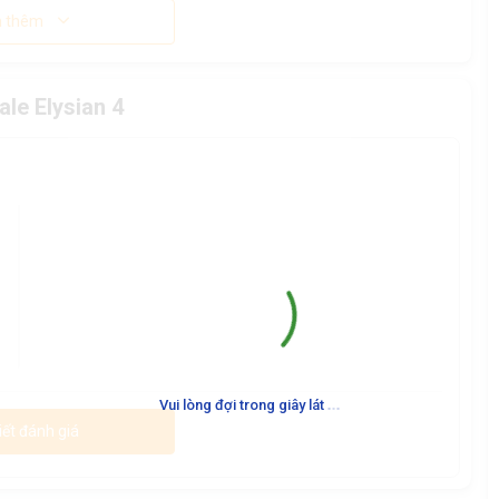
 thêm
le Elysian 4
.
.
.
Vui lòng đợi trong giây lát
iết đánh giá