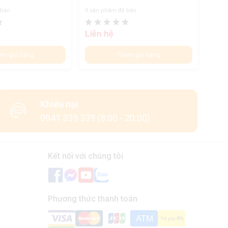
 bán
0 sản phẩm đã bán
0 sản
Liên hệ
Liên
êm giỏ hàng
Thêm giỏ hàng
Khiếu nại
0941 339 339 (8:00 - 20:00)
Kết nối với chúng tôi
Phương thức thanh toán