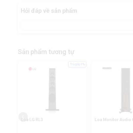
Hỏi đáp về sản phẩm
Sản phẩm tương tự
ả góp 0%
Trả góp 0%
Loa LG RL3
Loa Monitor Audio 