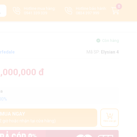
0
Hotline mua hàng:
Hotline bảo hành:
0941 339 339
0834 397 999
Còn hàng
rfedale
Mã SP:
Elysian 4
,000,000 đ
oa
100%
MUA NGAY
2 giờ hoặc nhận tại cửa hàng)
Thêm vào giỏ