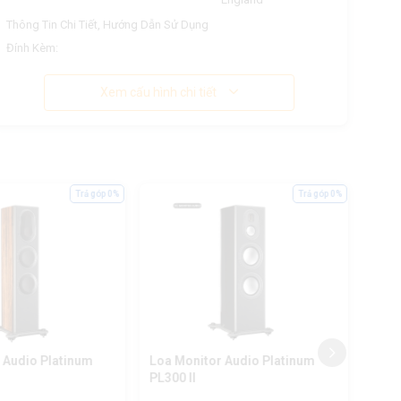
Thông Tin Chi Tiết, Hướng Dẫn Sử Dụng
Đính Kèm:
Xem cấu hình chi tiết
Trả góp 0%
Trả góp 0%
 Audio Platinum
Loa Monitor Audio Platinum
Loa 
PL300 II