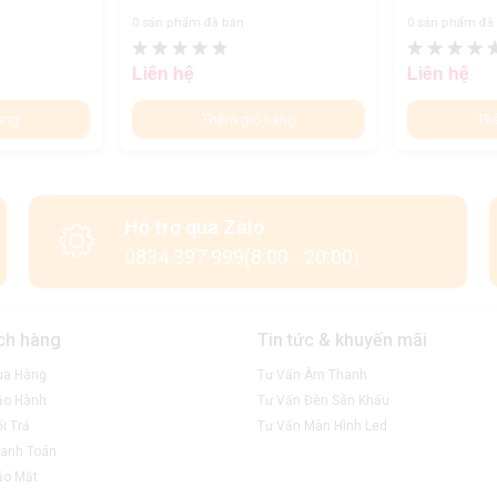
0 sản phẩm đã bán
0 sản phẩm đã
Liên hệ
Liên hệ
àng
Thêm giỏ hàng
Th
Hỗ trợ qua Zalo
0834 397 999(8:00 - 20:00)
ch hàng
Tin tức & khuyến mãi
ua Hàng
Tư Vấn Âm Thanh
ảo Hành
Tư Vấn Đèn Sân Khấu
i Trả
Tư Vấn Màn Hình Led
anh Toán
ảo Mật