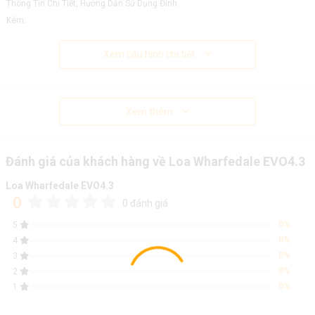
Thông Tin Chi Tiết, Hướng Dẫn Sử Dụng Đính
Kèm:
Xem cấu hình chi tiết
Xem thêm
Đánh giá của khách hàng về Loa Wharfedale EVO4.3
Loa Wharfedale EVO4.3
0
0 đánh giá
0%
5
0%
4
0%
3
0%
2
0%
1