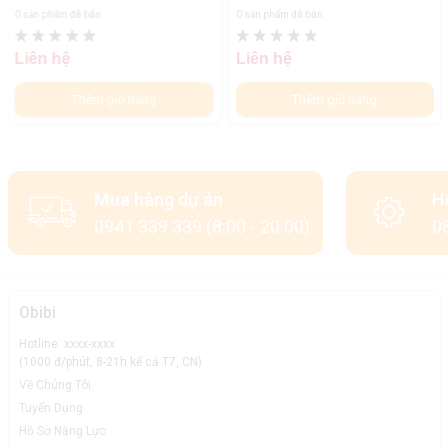
0 sản phẩm đã bán
0 sản phẩm đã bán
Liên hệ
Liên hệ
Thêm giỏ hàng
Thêm giỏ hàng
Mua hàng dự án
H
0941 339 339 (8:00 - 20:00)
08
Obibi
Hotline: xxxx-xxxx
(1000 đ/phút, 8-21h kể cả T7, CN)
Về Chúng Tôi
Tuyển Dụng
Hồ Sơ Năng Lực