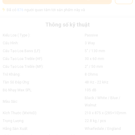
Đã có
876
người quan tâm tới sản phẩm này và
Thông số kỹ thuật
Kiểu Loa ( Type ):
Passive
Cấu Hình:
3 Way
Cấu Tạo Loa Bass (LF):
5" / 130 mm
Cấu Tạo Loa Treble (HF):
30 x 60 mm
Cấu Tạo Loa Treble (MF):
2" / 50 mm
Trở Kháng:
8 Ohms
Tần Số Đáp Ứng:
48 Hz - 22 kHz
Độ Nhạy Max SPL:
105 dB
Black / White / Blue /
Màu Sắc:
Walnut
Kích Thước (WxHxD):
210 x 875 x (285+10)mm
Trọng Lượng:
22.8 kg / pcs
Hãng Sản Xuất:
Wharfedale / England