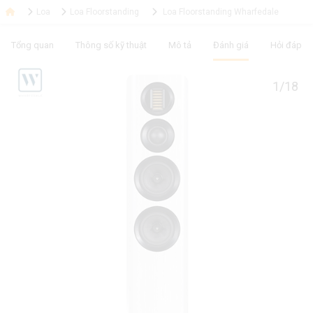
Loa
Loa Floorstanding
Loa Floorstanding Wharfedale
Tổng quan
Thông số kỹ thuật
Mô tả
Đánh giá
Hỏi đáp
1/18