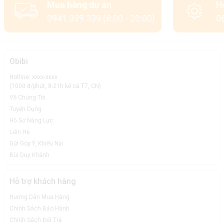
Mua hàng dự án
H
0941 339 339 (8:00 - 20:00)
08
Obibi
Hotline: xxxx-xxxx
(1000 đ/phút, 8-21h kể cả T7, CN)
Về Chúng Tôi
Tuyển Dụng
Hồ Sơ Năng Lực
Liên Hệ
Gửi Góp Ý, Khiếu Nại
Bùi Duy Khánh
Hỗ trợ khách hàng
Hướng Dẫn Mua Hàng
Chính Sách Bảo Hành
Chính Sách Đổi Trả