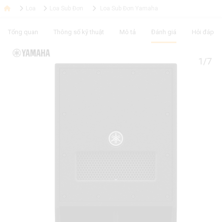
Loa
Loa Sub Đơn
Loa Sub Đơn Yamaha
Tổng quan
Thông số kỹ thuật
Mô tả
Đánh giá
Hỏi đáp
1/7