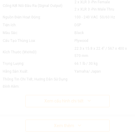
2 x XLR 3 -Pin Female
Cổng Kết Nối Đầu Ra (Signal Output):
​2 x XLR 3 -Pin Male Thru
Nguồn Điện Hoạt Động:
100 - 240 VAC 50/60 Hz
Tiện ích:
DSP
Màu Sắc:
Black
Cấu Tạo Thùng Loa:
Plywood
22.3 x 15.8 x 22.4" / 567 x 400 x
Kích Thước (WxHxD):
570 mm
Trọng Lượng:
66.1 lb / 30 kg
Hãng Sản Xuất:
Yamaha/ Japan
Thông Tin Chi Tiết, Hướng Dẫn Sử Dụng
Đính Kèm:
Xem cấu hình chi tiết
Xem thêm