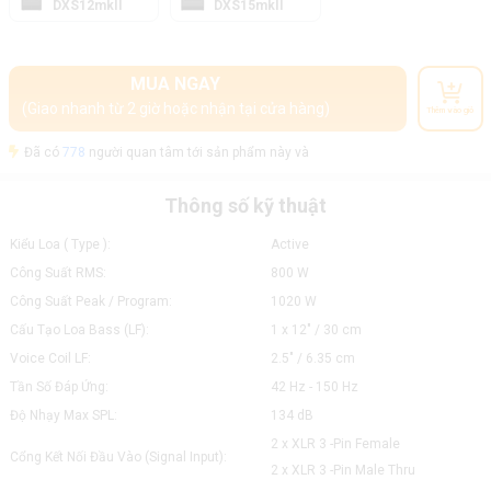
DXS12mkII
DXS15mkII
MUA NGAY
(Giao nhanh từ 2 giờ hoặc nhận tại cửa hàng)
Thêm vào giỏ
Đã có
778
người quan tâm tới sản phẩm này và
Thông số kỹ thuật
Kiểu Loa ( Type ):
Active
Công Suất RMS:
800 W
Công Suất Peak / Program:
1020 W
Cấu Tạo Loa Bass (LF):
1 x 12" / 30 cm
Voice Coil LF:
2.5" / 6.35 cm
Tần Số Đáp Ứng:
42 Hz - 150 Hz
Độ Nhạy Max SPL:
134 dB
2 x XLR 3 -Pin Female
Cổng Kết Nối Đầu Vào (Signal Input):
2 x XLR 3 -Pin Male Thru