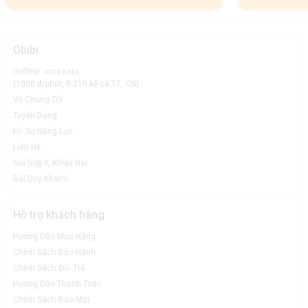
Obibi
Hotline: xxxx-xxxx
(1000 đ/phút, 8-21h kể cả T7, CN)
Về Chúng Tôi
Tuyển Dụng
Hồ Sơ Năng Lực
Liên Hệ
Gửi Góp Ý, Khiếu Nại
Bùi Duy Khánh
Hỗ trợ khách hàng
Hướng Dẫn Mua Hàng
Chính Sách Bảo Hành
Chính Sách Đổi Trả
Hướng Dẫn Thanh Toán
Chính Sách Bảo Mật