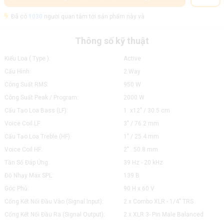
Đã có
1030
người quan tâm tới sản phẩm này và
Thông số kỹ thuật
Kiểu Loa ( Type ):
Active
Cấu Hình:
2 Way
Công Suất RMS:
950 W
Công Suất Peak / Program:
2000 W
Cấu Tạo Loa Bass (LF):
1 x12" / 30.5 cm
Voice Coil LF:
3" / 76.2 mm
Cấu Tạo Loa Treble (HF):
1" / 25.4 mm
Voice Coil HF:
2" . 50.8 mm
Tần Số Đáp Ứng:
39 Hz - 20 kHz
Độ Nhạy Max SPL:
139 B
Góc Phủ:
90 H x 60 V
Cổng Kết Nối Đầu Vào (Signal Input):
2 x Combo XLR - 1/4" TRS
Cổng Kết Nối Đầu Ra (Signal Output):
2 x XLR 3- Pin Male Balanced