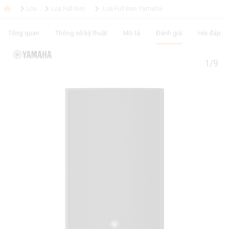
Loa
Loa Full Đơn
Loa Full Đơn Yamaha
Tổng quan
Thông số kỹ thuật
Mô tả
Đánh giá
Hỏi đáp
1/9