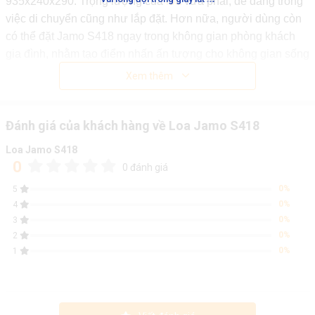
935x240x290. Trọng lượng của
loa
vừa phải, dễ dàng trong
việc di chuyển cũng như lắp đặt. Hơn nữa, người dùng còn
có thể đặt Jamo S418 ngay trong không gian phòng khách
gia đình, nhằm tạo điểm nhấn ấn tượng cho không gian sống
của bạn.
Xem thêm
Đánh giá của khách hàng về Loa Jamo S418
Loa Jamo S418
0
0 đánh giá
0%
5
0%
4
0%
3
0%
2
0%
1