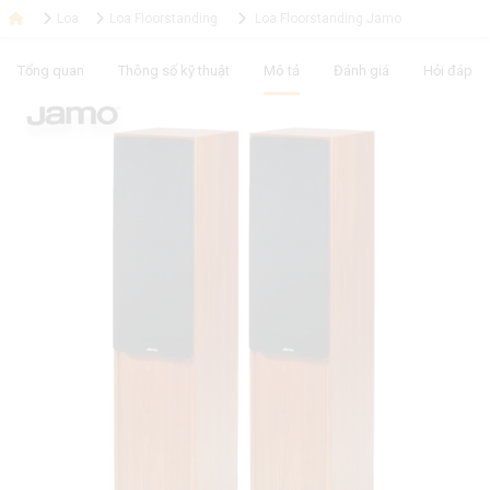
Loa
Loa Floorstanding
Loa Floorstanding Jamo
Tổng quan
Thông số kỹ thuật
Mô tả
Đánh giá
Hỏi đáp