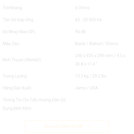
Trở Kháng:
6 Ohms
Tần Số Đáp Ứng:
42 - 20.000 Hz
Độ Nhạy Max SPL:
90 dB
Màu Sắc:
Black / Walnut / Cherry
240 x 935 x 290 mm / 9.5 x
Kích Thước (WxHxD):
36.8 x 11.4 "
Trọng Lượng:
13.3 kg / 29.2 lbs
Hãng Sản Xuất:
Jamo / USA
Thông Tin Chi Tiết, Hướng Dẫn Sử
Dụng Đính Kèm:
Xem cấu hình chi tiết