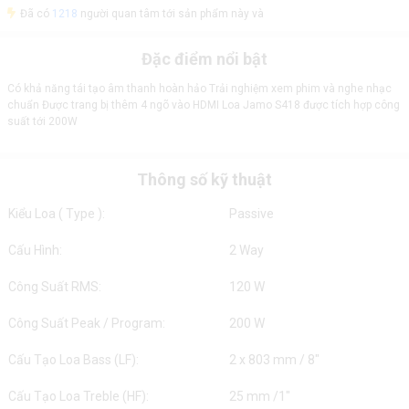
Đã có
1218
người quan tâm tới sản phẩm này và
Đặc điểm nổi bật
Có khả năng tái tạo âm thanh hoàn hảo Trải nghiệm xem phim và nghe nhạc
chuẩn Được trang bị thêm 4 ngõ vào HDMI Loa Jamo S418 được tích hợp công
suất tới 200W
Thông số kỹ thuật
Kiểu Loa ( Type ):
Passive
Cấu Hình:
2 Way
Công Suất RMS:
120 W
Công Suất Peak / Program:
200 W
Cấu Tạo Loa Bass (LF):
2 x 803 mm / 8"
Cấu Tạo Loa Treble (HF):
25 mm /1"