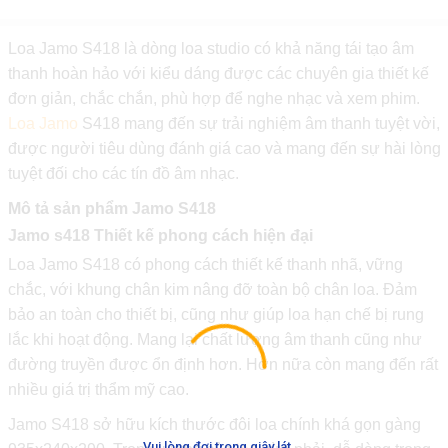
Loa Jamo S418 là dòng loa studio có khả năng tái tạo âm
thanh hoàn hảo với kiểu dáng được các chuyên gia thiết kế
đơn giản, chắc chắn, phù hợp để nghe nhạc và xem phim.
Loa Jamo
S418 mang đến sự trải nghiệm âm thanh tuyệt vời,
được người tiêu dùng đánh giá cao và mang đến sự hài lòng
tuyệt đối cho các tín đồ âm nhạc.
Mô tả sản phẩm Jamo S418
Jamo s418 Thiết kế phong cách hiện đại
Loa Jamo S418 có phong cách thiết kế thanh nhã, vững
chắc, với khung chân kim nâng đỡ toàn bộ chân loa. Đảm
bảo an toàn cho thiết bị, cũng như giúp loa hạn chế bị rung
lắc khi hoạt động. Mang lại chất lượng âm thanh cũng như
đường truyền được ổn định hơn. Hơn nữa còn mang đến rất
nhiều giá trị thẩm mỹ cao.
Jamo S418 sở hữu kích thước đôi loa chính khá gọn gàng
.
.
.
Vui lòng đợi trong giây lát