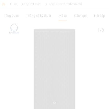
Loa
Loa Full Đơn
Loa Full Đơn Turbosound
Tổng quan
Thông số kỹ thuật
Mô tả
Đánh giá
Hỏi đáp
1/8