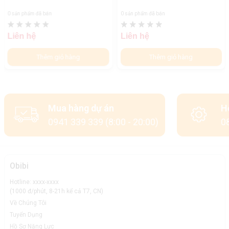
0 sản phẩm đã bán
0 sản phẩm đã bán
Liên hệ
Liên hệ
Thêm giỏ hàng
Thêm giỏ hàng
Mua hàng dự án
H
0941 339 339 (8:00 - 20:00)
08
Obibi
Hotline: xxxx-xxxx
(1000 đ/phút, 8-21h kể cả T7, CN)
Về Chúng Tôi
Tuyển Dụng
Hồ Sơ Năng Lực