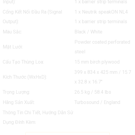
Input):
1 x barrier strip terminals
Cổng Kết Nối Đầu Ra (Signal
1 x Neutrik speakON NL4
Output):
1 x barrier strip terminals
Màu Sắc:
Black / White
Powder coated perforated
Mặt Lưới:
steel
Cấu Tạo Thùng Loa:
15 mm birch plywood
399 x 834 x 425 mm / 15.7
Kích Thước (WxHxD):
x 32.8 x 16.7"
Trọng Lượng:
26.5 kg / 58.4 lbs
Hãng Sản Xuất:
Turbosound / England
Thông Tin Chi Tiết, Hướng Dẫn Sử
Dụng Đính Kèm: