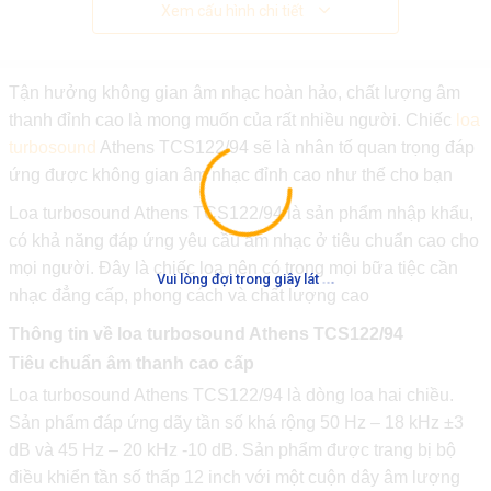
Xem cấu hình chi tiết
Tận hưởng không gian âm nhạc hoàn hảo, chất lượng âm
thanh đỉnh cao là mong muốn của rất nhiều người. Chiếc
loa
turbosound
Athens TCS122/94 sẽ là nhân tố quan trọng đáp
ứng được không gian âm nhạc đỉnh cao như thế cho bạn
Loa turbosound Athens TCS122/94 là sản phẩm nhập khẩu,
có khả năng đáp ứng yêu cầu âm nhạc ở tiêu chuẩn cao cho
mọi người. Đây là chiếc loa nên có trong mọi bữa tiệc cần
.
.
.
Vui lòng đợi trong giây lát
nhạc đẳng cấp, phong cách và chất lượng cao
Thông tin về loa turbosound Athens TCS122/94
Tiêu chuẩn âm thanh cao cấp
Loa turbosound Athens TCS122/94 là dòng loa hai chiều.
Sản phẩm đáp ứng dãy tần số khá rộng 50 Hz – 18 kHz ±3
dB và 45 Hz – 20 kHz -10 dB. Sản phẩm được trang bị bộ
điều khiển tần số thấp 12 inch với một cuộn dây âm lượng