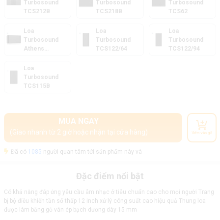
Turbosound
Turbosound
Turbosound
TCS212B
TCS218B
TCS62
Loa
Loa
Loa
Turbosound
Turbosound
Turbosound
Athens
TCS122/64
TCS122/94
TCS110B
Loa
Turbosound
TCS115B
MUA NGAY
(Giao nhanh từ 2 giờ hoặc nhận tại cửa hàng)
Thêm vào giỏ
Đã có
1085
người quan tâm tới sản phẩm này và
Đặc điểm nổi bật
Có khả năng đáp ứng yêu cầu âm nhạc ở tiêu chuẩn cao cho mọi người Trang
bị bộ điều khiển tần số thấp 12 inch xử lý công suất cao hiệu quả Thung loa
được làm bằng gỗ ván ép bạch dương dày 15 mm