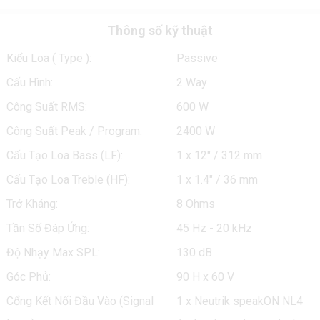
Thông số kỹ thuật
Kiểu Loa ( Type ):
Passive
Cấu Hình:
2 Way
Công Suất RMS:
600 W
Công Suất Peak / Program:
2400 W
Cấu Tạo Loa Bass (LF):
1 x 12" / 312 mm
Cấu Tạo Loa Treble (HF):
1 x 1.4" / 36 mm
Trở Kháng:
8 Ohms
Tần Số Đáp Ứng:
45 Hz - 20 kHz
Độ Nhạy Max SPL:
130 dB
Góc Phủ:
90 H x 60 V
Cổng Kết Nối Đầu Vào (Signal
1 x Neutrik speakON NL4