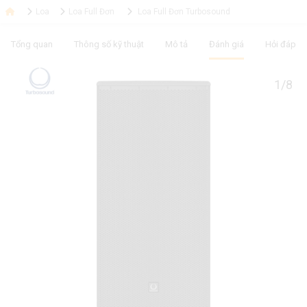
Loa
Loa Full Đơn
Loa Full Đơn Turbosound
Tổng quan
Thông số kỹ thuật
Mô tả
Đánh giá
Hỏi đáp
1/8