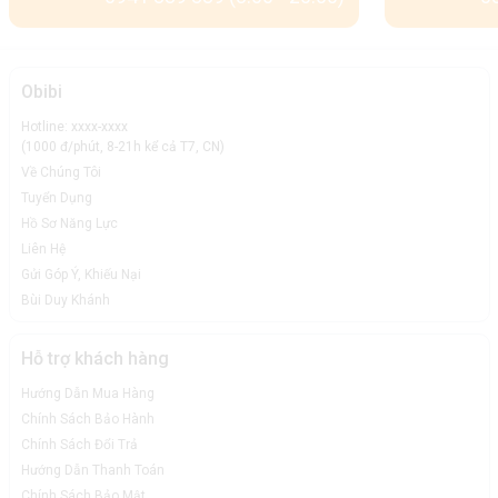
Obibi
Hotline: xxxx-xxxx
(1000 đ/phút, 8-21h kể cả T7, CN)
Về Chúng Tôi
Tuyển Dụng
Hồ Sơ Năng Lực
Liên Hệ
Gửi Góp Ý, Khiếu Nại
Bùi Duy Khánh
Hỗ trợ khách hàng
Trình điều khiển thông minh
Hướng Dẫn Mua Hàng
Loa turbosound Athens TCS122/96-R được nhà sản xuất
Chính Sách Bảo Hành
trang bị bộ điều khiển tần số thấp 12 inch, bên trong là một
Chính Sách Đổi Trả
cuộn dây được làm bằng nhôm có tác dụng cải thiện âm
Hướng Dẫn Thanh Toán
thanh tức thời. Ngoài ra là một trình điều khiển nén động cơ
Chính Sách Bảo Mật