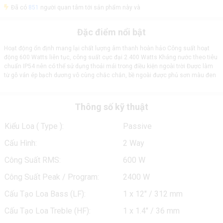
Đã có
851
người quan tâm tới sản phẩm này và
Đặc điểm nổi bật
Hoạt động ổn định mang lại chất lượng âm thanh hoàn hảo Công suất hoạt
động 600 Watts liên tục, công suất cực đại 2.400 Watts Kháng nước theo tiêu
chuẩn IP54 nên có thể sử dụng thoải mái trong điều kiện ngoài trời Được làm
từ gỗ ván ép bạch dương vô cùng chắc chắn, bề ngoài được phủ sơn màu đen
Thông số kỹ thuật
Kiểu Loa ( Type ):
Passive
Cấu Hình:
2 Way
Công Suất RMS:
600 W
Công Suất Peak / Program:
2400 W
Cấu Tạo Loa Bass (LF):
1 x 12" / 312 mm
Cấu Tạo Loa Treble (HF):
1 x 1.4" / 36 mm