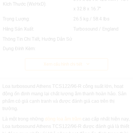
Kích Thước (WxHxD):
x 32.8 x 16.7"
Trọng Lượng:
26.5 kg / 58.4 lbs
Hãng Sản Xuất:
Turbosound / England
Thông Tin Chi Tiết, Hướng Dẫn Sử
Dụng Đính Kèm:
Xem cấu hình chi tiết
Loa turbosound Athens TCS122/96-R công suất lớn, hoạt
động ổn định mang lại chất lượng âm thanh hoàn hảo. Sản
phẩm có giá cạnh tranh và được đánh giá cao trên thị
trường.
Là một trong những
dòng loa âm trầm
cao cấp nhất hiện nay,
Loa turbosound Athens TCS122/96-R được đánh giá là thiết