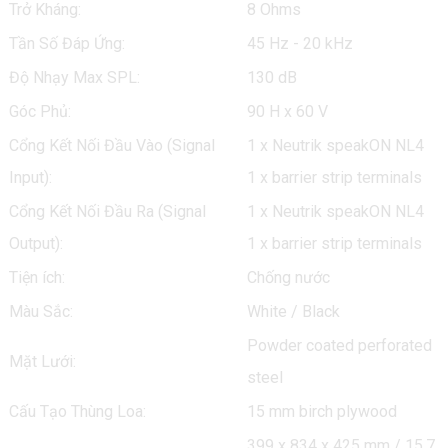
Trở Kháng:
8 Ohms
Tần Số Đáp Ứng:
45 Hz - 20 kHz
Độ Nhạy Max SPL:
130 dB
Góc Phủ:
90 H x 60 V
Cổng Kết Nối Đầu Vào (Signal
1 x Neutrik speakON NL4
Input):
1 x barrier strip terminals
Cổng Kết Nối Đầu Ra (Signal
1 x Neutrik speakON NL4
Output):
1 x barrier strip terminals
Tiện ích:
Chống nước
Màu Sắc:
White / Black
Powder coated perforated
Mặt Lưới:
steel
Cấu Tạo Thùng Loa:
15 mm birch plywood
399 x 834 x 425 mm / 15.7