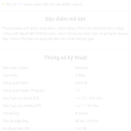
Đã có
717
người quan tâm tới sản phẩm này và
Đặc điểm nổi bật
Thương hiệu anh quốc nhập khẩu chính hãng 100% Cấu hình Full đơn 2 Way
công suất Mạnh Mẽ Thiết kế chắc chắn, thùng loa được làm từ gỗ bạch dương
dày 15mm Phù hợp sử dụng lắp đặt cho nhiều không gian
Thông số kỹ thuật
Kiểu Loa ( Type ):
Passive
Cấu Hình:
2 Way
Công Suất RMS:
2000 W
Công Suất Peak / Program:
12"
Cấu Tạo Loa Bass (LF):
1 x 12" / 316 mm
Cấu Tạo Loa Treble (HF):
1 x 1" / 25 mm
Trở Kháng:
8 Ohms
Tần Số Đáp Ứng:
85 Hz - 20 kHz
Độ Nhạy Max SPL:
130 dB