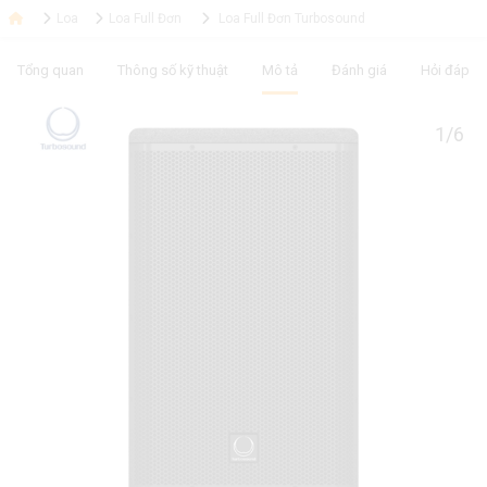
Loa
Loa Full Đơn
Loa Full Đơn Turbosound
Tổng quan
Thông số kỹ thuật
Mô tả
Đánh giá
Hỏi đáp
1/6