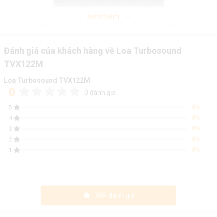
Xem thêm
Đánh giá của khách hàng về Loa Turbosound
TVX122M
Loa Turbosound TVX122M
0
0 đánh giá
0%
5
0%
4
0%
3
0%
2
0%
1
Ưu điểm của loa Turbosound Venue TVX122M là gì?
Đặc điểm loa Turbosound Venue TVX122M
Viết đánh giá
Turbosound TVX122M – ưu điểm về thiết kế:
Tính thẩm mỹ cao
: