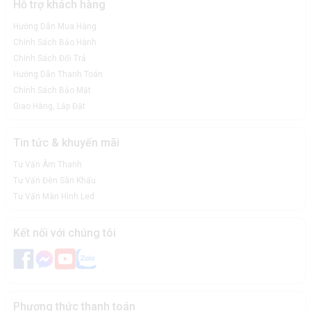
Hỗ trợ khách hàng
Hướng Dẫn Mua Hàng
Chính Sách Bảo Hành
Chính Sách Đổi Trả
Hướng Dẫn Thanh Toán
Chính Sách Bảo Mật
Giao Hàng, Lắp Đặt
Tin tức & khuyến mãi
Tư Vấn Âm Thanh
Tư Vấn Đèn Sân Khấu
Tư Vấn Màn Hình Led
Kết nối với chúng tôi
Turbosound TVX122M cho âm thanh sống động, mượt mà
Turbosound TVX112M Dễ sử dụng nhờ bảng điều khiển
thông minh
Phương thức thanh toán