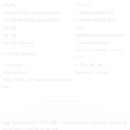
Góc Phủ:
70 H x 70 V
Cổng Kết Nối Đầu Vào (Signal Input):
2 x Neutrik speakON NL4
Cổng Kết Nối Đầu Ra (Signal Output):
2 x Neutrik speakON NL4
Màu Sắc:
Black
Mặt Lưới:
Powder coated perforated steel
Cấu Tạo Thùng Loa:
15 mm birch plywood
381 x 634 x 370 mm / 15 x 25 x
Kích Thước (WxHxD):
14.6"
Trọng Lượng:
21.1 kg / 46.5 lbs
Hãng Sản Xuất:
Turbosound / England
Thông Tin Chi Tiết, Hướng Dẫn Sử Dụng Đính
Kèm:
Xem cấu hình chi tiết
Loa Turbosound TVX122M – sự lựa chọn hoàn hảo cho ứng
dụng tăng cường âm thanh