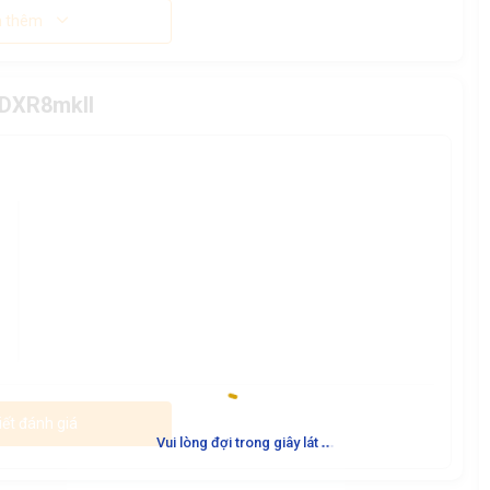
 thêm
 DXR8mkII
iết đánh giá
.
.
.
Vui lòng đợi trong giây lát