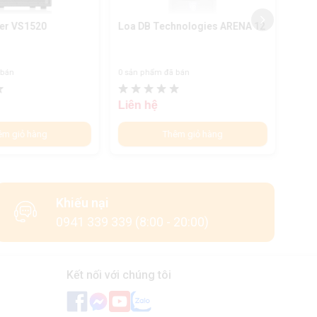
er VS1520
Loa DB Technologies ARENA 12
Loa 
 bán
0 sản phẩm đã bán
0 sản
Liên hệ
Liên
êm giỏ hàng
Thêm giỏ hàng
Khiếu nại
0941 339 339 (8:00 - 20:00)
Kết nối với chúng tôi