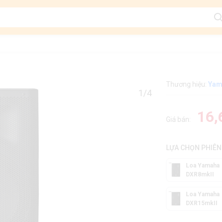
Thương hiệu:
Yam
1/4
16,
Giá bán:
LỰA CHỌN PHIÊN
Loa Yamaha
DXR8mkII
Loa Yamaha
DXR15mkII