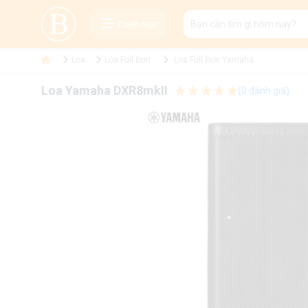
Danh mục
Loa
Loa Full Đơn
Loa Full Đơn Yamaha
Loa Yamaha DXR8mkII
(0 đánh giá)