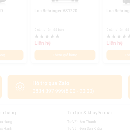
5D
Loa Behringer VS1220
Loa Behring
0 sản phẩm đã bán
0 sản phẩm đã
Liên hệ
Liên hệ
àng
Thêm giỏ hàng
Th
Hỗ trợ qua Zalo
0834 397 999(8:00 - 20:00)
ch hàng
Tin tức & khuyến mãi
ua Hàng
Tư Vấn Âm Thanh
ảo Hành
Tư Vấn Đèn Sân Khấu