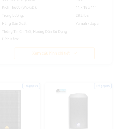
Kích Thước (WxHxD):
11 x 18 x 11"
Trọng Lượng:
28.2 lbs
Hãng Sản Xuất:
Yamah / Japan
Thông Tin Chi Tiết, Hướng Dẫn Sử Dụng
Đính Kèm:
Xem cấu hình chi tiết
Trả góp 0%
Trả góp 0%