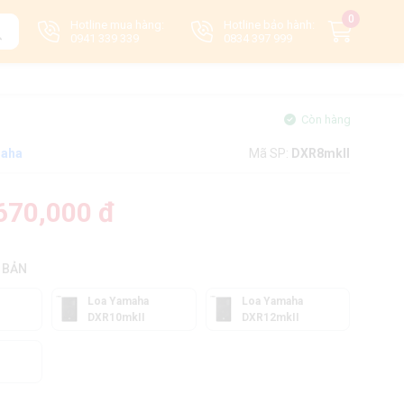
0
Hotline mua hàng:
Hotline bảo hành:
0941 339 339
0834 397 999
Còn hàng
aha
Mã SP:
DXR8mkII
670,000 đ
 BẢN
Loa Yamaha
Loa Yamaha
DXR10mkII
DXR12mkII