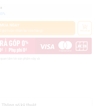
oa
100%
MUA NGAY
2 giờ hoặc nhận tại cửa hàng)
Thêm vào giỏ
quan tâm tới sản phẩm này và
Thông số kỹ thuật