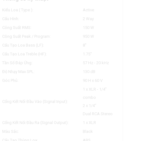
Kiểu Loa ( Type ):
Active
Cấu Hình:
2 Way
Công Suất RMS:
150 W
Công Suất Peak / Program:
950 W
Cấu Tạo Loa Bass (LF):
8"
Cấu Tạo Loa Treble (HF):
1.75"
Tần Số Đáp Ứng:
57 Hz - 20 kHz
Độ Nhạy Max SPL:
130 dB
Góc Phủ:
90 H x 60 V
1 x XLR - 1/4"
combo
Cổng Kết Nối Đầu Vào (Signal Input):
2 x 1/4"
Dual RCA Stereo
Cổng Kết Nối Đầu Ra (Signal Output):
1 x XLR
Màu Sắc:
Black
Cấu Tạo Thùng Loa:
ABS