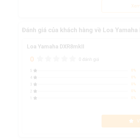
Xem
Đánh giá của khách hàng về Loa Yamaha
Loa Yamaha DXR8mkII
0
0 đánh giá
0%
5
0%
4
0%
3
0%
2
0%
1
V