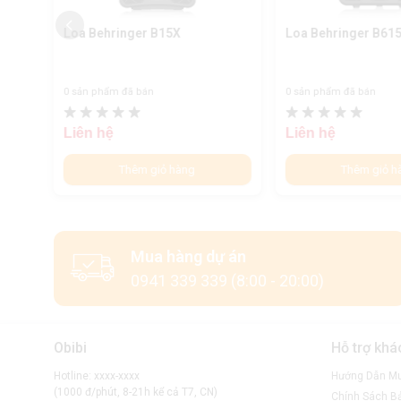
Loa Behringer B15X
Loa Behringer B61
0 sản phẩm đã bán
0 sản phẩm đã bán
Liên hệ
Liên hệ
Thêm giỏ hàng
Thêm giỏ h
Mua hàng dự án
0941 339 339 (8:00 - 20:00)
Obibi
Hỗ trợ khá
Hotline: xxxx-xxxx
Hướng Dẫn M
(1000 đ/phút, 8-21h kể cả T7, CN)
Chính Sách B